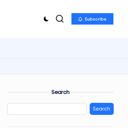
Subscribe
Search
Search