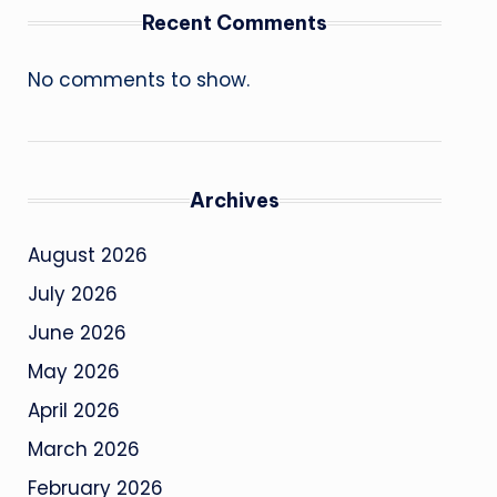
Recent Comments
No comments to show.
Archives
August 2026
July 2026
June 2026
May 2026
April 2026
March 2026
February 2026