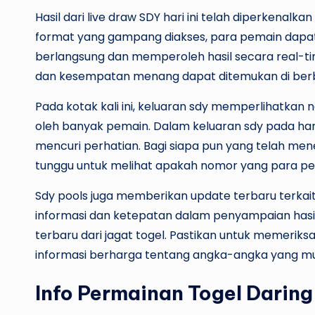
Hasil dari live draw SDY hari ini telah diperkenalk
format yang gampang diakses, para pemain dapa
berlangsung dan memperoleh hasil secara real-ti
dan kesempatan menang dapat ditemukan di berbag
Pada kotak kali ini, keluaran sdy memperlihatka
oleh banyak pemain. Dalam keluaran sdy pada hari
mencuri perhatian. Bagi siapa pun yang telah men
tunggu untuk melihat apakah nomor yang para p
Sdy pools juga memberikan update terbaru terkait 
informasi dan ketepatan dalam penyampaian hasi
terbaru dari jagat togel. Pastikan untuk memeriksa
informasi berharga tentang angka-angka yang mu
Info Permainan Togel Darin