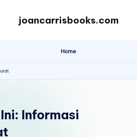
joancarrisbooks.com
Home
kurat
Ini: Informasi
at