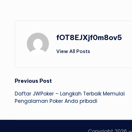
fOT8EJXjf0m8ov5
View All Posts
Post
Previous Post
Daftar JWPoker – Langkah Terbaik Memulai
navigation
Pengalaman Poker Anda pribadi
Copyright 2026 