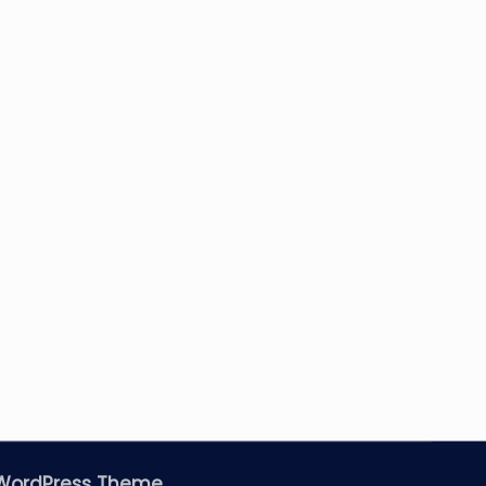
WordPress Theme