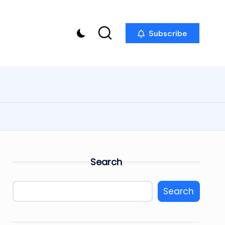
Subscribe
Search
Search