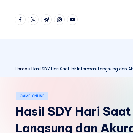
Skip
facebook.com
twitter.com
t.me
instagram.com
youtube.com
to
content
Home
»
Hasil SDY Hari Saat Ini: Informasi Langsung dan A
Posted
GAME ONLINE
in
Hasil SDY Hari Saat 
Langsung dan Akur