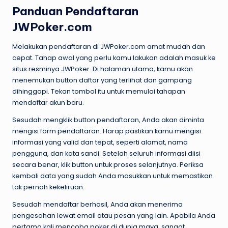
Panduan Pendaftaran
JWPoker.com
Melakukan pendaftaran di JWPoker.com amat mudah dan
cepat. Tahap awal yang perlu kamu lakukan adalah masuk ke
situs resminya JWPoker. Di halaman utama, kamu akan
menemukan button daftar yang terlihat dan gampang
dihinggapi. Tekan tombol itu untuk memulai tahapan
mendaftar akun baru.
Sesudah mengklik button pendaftaran, Anda akan diminta
mengisi form pendaftaran. Harap pastikan kamu mengisi
informasi yang valid dan tepat, seperti alamat, nama
pengguna, dan kata sandi. Setelah seluruh informasi diisi
secara benar, klik button untuk proses selanjutnya. Periksa
kembali data yang sudah Anda masukkan untuk memastikan
tak pernah kekeliruan.
Sesudah mendaftar berhasil, Anda akan menerima
pengesahan lewat email atau pesan yang lain. Apabila Anda
pertama kali mencoba poker di dunia maya, sangat