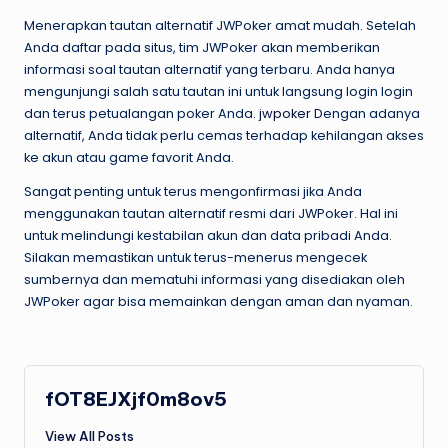
Menerapkan tautan alternatif JWPoker amat mudah. Setelah
Anda daftar pada situs, tim JWPoker akan memberikan
informasi soal tautan alternatif yang terbaru. Anda hanya
mengunjungi salah satu tautan ini untuk langsung login login
dan terus petualangan poker Anda.
jwpoker
Dengan adanya
alternatif, Anda tidak perlu cemas terhadap kehilangan akses
ke akun atau game favorit Anda.
Sangat penting untuk terus mengonfirmasi jika Anda
menggunakan tautan alternatif resmi dari JWPoker. Hal ini
untuk melindungi kestabilan akun dan data pribadi Anda.
Silakan memastikan untuk terus-menerus mengecek
sumbernya dan mematuhi informasi yang disediakan oleh
JWPoker agar bisa memainkan dengan aman dan nyaman.
fOT8EJXjf0m8ov5
View All Posts