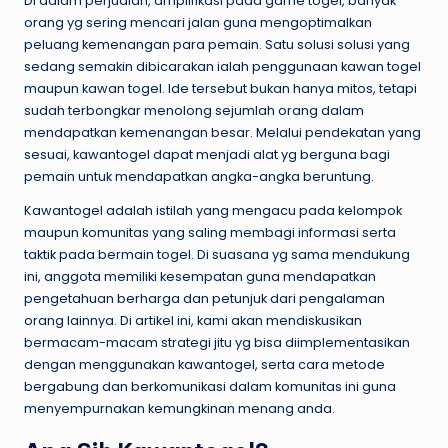
Di dalam perjudian, amplifikasi pada game togel, banyak
orang yg sering mencari jalan guna mengoptimalkan
peluang kemenangan para pemain. Satu solusi solusi yang
sedang semakin dibicarakan ialah penggunaan kawan togel
maupun kawan togel. Ide tersebut bukan hanya mitos, tetapi
sudah terbongkar menolong sejumlah orang dalam
mendapatkan kemenangan besar. Melalui pendekatan yang
sesuai, kawantogel dapat menjadi alat yg berguna bagi
pemain untuk mendapatkan angka-angka beruntung.
Kawantogel adalah istilah yang mengacu pada kelompok
maupun komunitas yang saling membagi informasi serta
taktik pada bermain togel. Di suasana yg sama mendukung
ini, anggota memiliki kesempatan guna mendapatkan
pengetahuan berharga dan petunjuk dari pengalaman
orang lainnya. Di artikel ini, kami akan mendiskusikan
bermacam-macam strategi jitu yg bisa diimplementasikan
dengan menggunakan kawantogel, serta cara metode
bergabung dan berkomunikasi dalam komunitas ini guna
menyempurnakan kemungkinan menang anda.