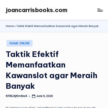
joancarrisbooks.com
Skip
to
content
Home
»
Taktik Efektif Memanfaatkan Kawanslot agar Meraih Banyak
Posted
GAME ONLINE
in
Taktik Efektif
Memanfaatkan
Kawanslot agar Meraih
Banyak
fOT8EJXjf0m8ov5
June 9, 2026
Posted
by