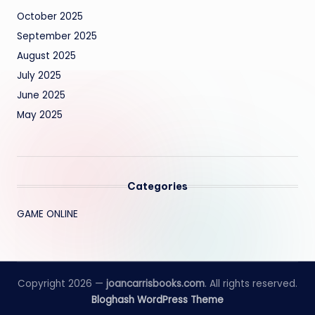
October 2025
September 2025
August 2025
July 2025
June 2025
May 2025
Categories
GAME ONLINE
Copyright 2026 —
joancarrisbooks.com
. All rights reserved.
Bloghash WordPress Theme