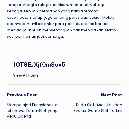
kerap berbagi strategi dan kisah, membuat walitogel
sebagai sebuah permainan yang hanya tentang
kesempatan, tetapi juga tentang partisipasi sosial. Melalui
adanya komunikasi antar para penjudi, proses berjudi
menjadi jauh lebih menyenangkan dan menjadikan setiap
sesi permainan jadi berharga.
fOT8EJXjf0m8ov5
View All Posts
Post
Previous Post
Next Post
Mempelajari Fungsionalitas
Kuda Slot: Asal Usul dan
navigation
Istimewa TemanSlot yang
Evolusi Game Slot Terkini
Perlu Dikenal