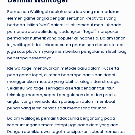
Definisi Walitogel
Permainan Walitogel adalah suatu ide yang memadukan
elemen game angka dengan sentuhan kreativitas yang
berbeda. Istilah "wali" dalam istilah tersebut merujuk pada
pemandu atau pelindung, sedangkan "togel" merupakan
permainan numerik yang populer di Indonesia. Dalam ranah
ini, walitogel tidak sekadar cuma permainan chance, tetapi
juga satu platform yang memberikan pengalaman lebih bagi
beberapa pesertanya.
Ide walitogel menawarkan metode baru dalam ikut serta
pada game togel, di mana beberapa partisipan dapat
menggunakan metode yang lebih strategis dan strategis.
Selain itu, walitogel seringkali disertai dengan fitur-fitur
teknologi modern, seperti pengolahan data dan prediksi
angka, yang memudahkan partisipan dalam membuat
pilihan yang lebih cerdas saat memasang taruhan.
Dalam walitogel, pemain tidak cuma bergantung pada
keberuntungan semata, tetapi juga pada data yang ada.
Dengan demikian, walitogel menciptakan sebuah komunitas