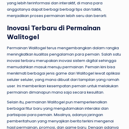
yang lebih terinformasi dan interaktif, di mana para
anggotanya dapat berbagi berbagi tips dan taktik,
menjadikan proses permainan lebih seru dan berarti.
Inovasi Terbaru di Permainan
Walitogel
Permainan Walitogel terus mengembangkan dalam rangka
meningkatkan kualitas pengalaman para pemain. Salah satu
inovasi terbaru merupakan inovasi sistem digital sehingga
memudahkan masuk menuju permainan. Pemain kini bisa
menikmati berbagai jenis game dari Walitogel lewat aplikasi
seluler seluler, yang mana dibuat dari tampilan yang ramah
user. Ini memberikan kesempatan pemain untuk melakukan
permainan dimanapun mana saja secara kesulitan.
Selain itu, permainan Walitogel pun memperkenalkan
berbagai fitur baru yang mengutamakan interaksi dan
partisipasi para pemain. Misalnya, adanya jaringan
pemberitahuan yang menyajikan berita terkini mengenai
hasil permainan, promosi, dan game baru. Dengan adanya