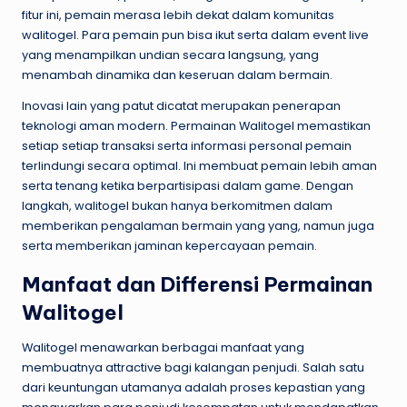
fitur ini, pemain merasa lebih dekat dalam komunitas
walitogel. Para pemain pun bisa ikut serta dalam event live
yang menampilkan undian secara langsung, yang
menambah dinamika dan keseruan dalam bermain.
Inovasi lain yang patut dicatat merupakan penerapan
teknologi aman modern. Permainan Walitogel memastikan
setiap setiap transaksi serta informasi personal pemain
terlindungi secara optimal. Ini membuat pemain lebih aman
serta tenang ketika berpartisipasi dalam game. Dengan
langkah, walitogel bukan hanya berkomitmen dalam
memberikan pengalaman bermain yang yang, namun juga
serta memberikan jaminan kepercayaan pemain.
Manfaat dan Differensi Permainan
Walitogel
Walitogel menawarkan berbagai manfaat yang
membuatnya attractive bagi kalangan penjudi. Salah satu
dari keuntungan utamanya adalah proses kepastian yang