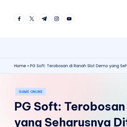
Skip
facebook.com
twitter.com
t.me
instagram.com
youtube.com
to
content
Home
»
PG Soft: Terobosan di Ranah Slot Demo yang Seh
Posted
GAME ONLINE
in
PG Soft: Terobosan
yang Seharusnya Di