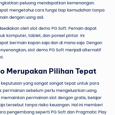
ingkatkan peluang mendapatkan kemenangan.
pat mengetahui cara fungsi tiap kemudahan tanpa
rmain dengan uang asli.
isediakan oleh slot demo PG Soft. Pemain dapat
k komputer, tablet, dan ponsel pintar. Ini
apat bermain kapan saja dan di mana saja. Dengan
yenangkan, slot demo PG Soft menjadi alternatif
t.
o Merupakan Pilihan Tepat
 keputusan yang sangat sangat tepat untuk para
is permainan sebelum perlu mengeluarkan uang.
asi memainkan permainan slot dengan gratis, belajar
ja tersebut tanpa risiko keuangan. Hal ini memberi
ra pengembang seperti PG Soft dan Pragmatic Play