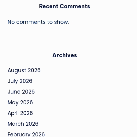
Recent Comments
No comments to show.
Archives
August 2026
July 2026
June 2026
May 2026
April 2026
March 2026
February 2026