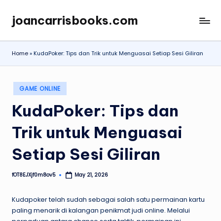
joancarrisbooks.com
Skip
to
content
Home
»
KudaPoker: Tips dan Trik untuk Menguasai Setiap Sesi Giliran
Posted
GAME ONLINE
in
KudaPoker: Tips dan
Trik untuk Menguasai
Setiap Sesi Giliran
fOT8EJXjf0m8ov5
May 21, 2026
Posted
by
Kudapoker telah sudah sebagai salah satu permainan kartu
paling menarik di kalangan penikmat judi online. Melalui