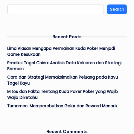
Search
Recent Posts
Lima Alasan Mengapa Permainan Kuda Poker Menjadi
Game Kesukaan
Prediksi Togel China: Analisis Data Keluaran dan Strategi
Bermain
Cara dan Strategi Memaksimalkan Peluang pada Kayu
Togel Kayu
Mitos dan Fakta Tentang Kuda Poker Poker yang Wajib
Wajib Diketahui
Turnamen: Memperebutkan Gelar dan Reward Menarik
Recent Comments