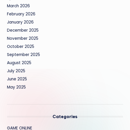
March 2026
February 2026
January 2026
December 2025
November 2025
October 2025
September 2025
August 2025
July 2025
June 2025
May 2025
Categories
GAME ONLINE