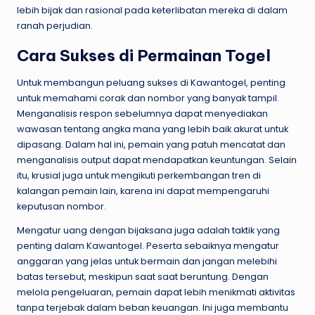
lebih bijak dan rasional pada keterlibatan mereka di dalam
ranah perjudian.
Cara Sukses di Permainan Togel
Untuk membangun peluang sukses di Kawantogel, penting
untuk memahami corak dan nombor yang banyak tampil.
Menganalisis respon sebelumnya dapat menyediakan
wawasan tentang angka mana yang lebih baik akurat untuk
dipasang. Dalam hal ini, pemain yang patuh mencatat dan
menganalisis output dapat mendapatkan keuntungan. Selain
itu, krusial juga untuk mengikuti perkembangan tren di
kalangan pemain lain, karena ini dapat mempengaruhi
keputusan nombor.
Mengatur uang dengan bijaksana juga adalah taktik yang
penting dalam Kawantogel. Peserta sebaiknya mengatur
anggaran yang jelas untuk bermain dan jangan melebihi
batas tersebut, meskipun saat saat beruntung. Dengan
melola pengeluaran, pemain dapat lebih menikmati aktivitas
tanpa terjebak dalam beban keuangan. Ini juga membantu