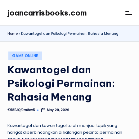
joancarrisbooks.com
Skip
to
content
Home
»
Kawantogel dan Psikologi Permainan: Rahasia Menang
Posted
GAME ONLINE
in
Kawantogel dan
Psikologi Permainan:
Rahasia Menang
fOT8EJXjf0m8ov5
May 29, 2026
Posted
by
Kawantogel dan kawan togel telah menjadi topik yang
hangat diperbincangkan di kalangan pecinta permainan