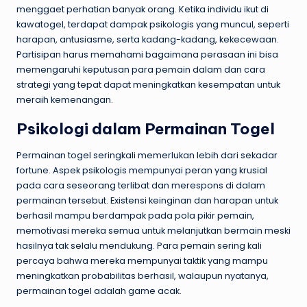
menggaet perhatian banyak orang. Ketika individu ikut di
kawatogel, terdapat dampak psikologis yang muncul, seperti
harapan, antusiasme, serta kadang-kadang, kekecewaan.
Partisipan harus memahami bagaimana perasaan ini bisa
memengaruhi keputusan para pemain dalam dan cara
strategi yang tepat dapat meningkatkan kesempatan untuk
meraih kemenangan.
Psikologi dalam Permainan Togel
Permainan togel seringkali memerlukan lebih dari sekadar
fortune. Aspek psikologis mempunyai peran yang krusial
pada cara seseorang terlibat dan merespons di dalam
permainan tersebut. Existensi keinginan dan harapan untuk
berhasil mampu berdampak pada pola pikir pemain,
memotivasi mereka semua untuk melanjutkan bermain meski
hasilnya tak selalu mendukung. Para pemain sering kali
percaya bahwa mereka mempunyai taktik yang mampu
meningkatkan probabilitas berhasil, walaupun nyatanya,
permainan togel adalah game acak.