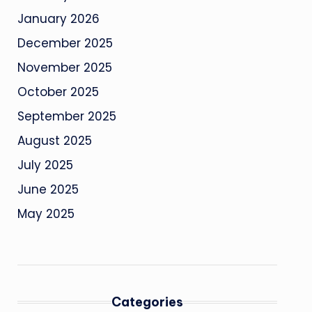
January 2026
December 2025
November 2025
October 2025
September 2025
August 2025
July 2025
June 2025
May 2025
Categories