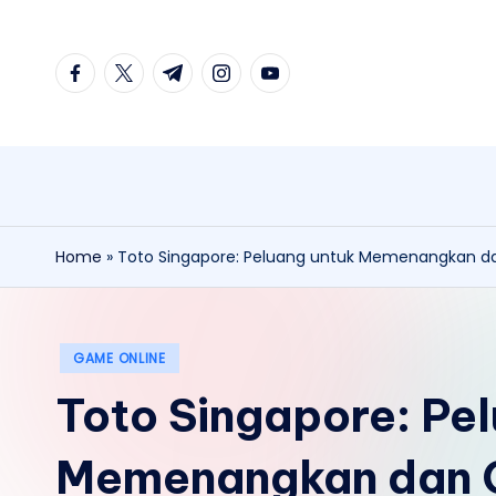
Skip
facebook.com
twitter.com
t.me
instagram.com
youtube.com
to
content
Home
»
Toto Singapore: Peluang untuk Memenangkan d
Posted
GAME ONLINE
in
Toto Singapore: Pe
Memenangkan dan C