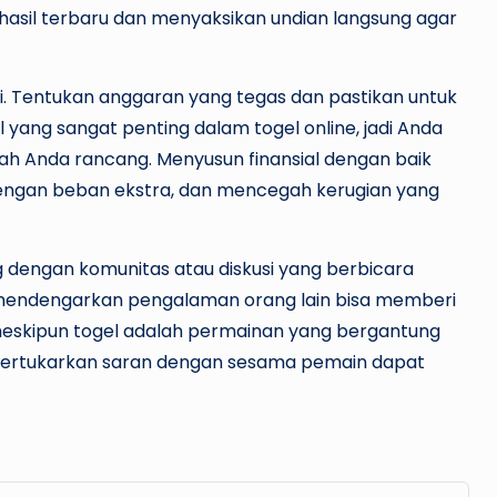
 hasil terbaru dan menyaksikan undian langsung agar
. Tentukan anggaran yang tegas dan pastikan untuk
l yang sangat penting dalam togel online, jadi Anda
h Anda rancang. Menyusun finansial dengan baik
gan beban ekstra, dan mencegah kerugian yang
g dengan komunitas atau diskusi yang berbicara
n mendengarkan pengalaman orang lain bisa memberi
skipun togel adalah permainan yang bergantung
empertukarkan saran dengan sesama pemain dapat