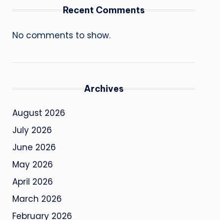
Recent Comments
No comments to show.
Archives
August 2026
July 2026
June 2026
May 2026
April 2026
March 2026
February 2026