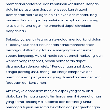
memahami preferensi dan kebutuhan konsumen. Dengan
data ini, perusahaan dapat menyesuaikan strategi
pemasaran mereka agar lebih relevan dan menarik bagi
audiens. Selain itu, penting untuk menetapkan tujuan yang
jelas dan terukur agar implementasi dapat dievaluasi
dengan baik.
Selanjutnya, pengintegrasian teknologi menjadi kunci dalam
suksesnya Rubah4d. Perusahaan harus memanfaatkan
berbagai platform digital untuk menjangkau konsumen
secara langsung. Melalui media sosial, email marketing, dan
website yang responsif, pesan pemasaran dapat
disampaikan dengan efektif. Penggunaan analitik juga
sangat penting untuk mengukur kinerja kampanye dan
memungkinkan penyesuaian yang diperlukan berdasarkan
feedback dari konsumen.
Akhirnya, kolaborasi tim menjadi aspek yang tidak bisa
diabaikan. Semua anggota tim harus memiliki pemahaman
yang sama tentang visi Rubah4d dan bersinergi untuk
mencapai tujuan bersama. Pelatihan dan pengembangan