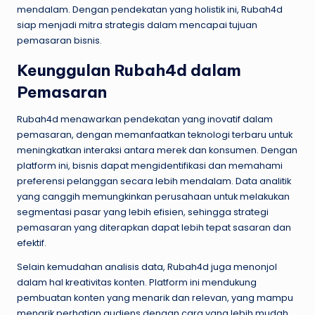
mendalam. Dengan pendekatan yang holistik ini, Rubah4d
siap menjadi mitra strategis dalam mencapai tujuan
pemasaran bisnis.
Keunggulan Rubah4d dalam
Pemasaran
Rubah4d menawarkan pendekatan yang inovatif dalam
pemasaran, dengan memanfaatkan teknologi terbaru untuk
meningkatkan interaksi antara merek dan konsumen. Dengan
platform ini, bisnis dapat mengidentifikasi dan memahami
preferensi pelanggan secara lebih mendalam. Data analitik
yang canggih memungkinkan perusahaan untuk melakukan
segmentasi pasar yang lebih efisien, sehingga strategi
pemasaran yang diterapkan dapat lebih tepat sasaran dan
efektif.
Selain kemudahan analisis data, Rubah4d juga menonjol
dalam hal kreativitas konten. Platform ini mendukung
pembuatan konten yang menarik dan relevan, yang mampu
menarik perhatian audiens dengan cara yang lebih mudah