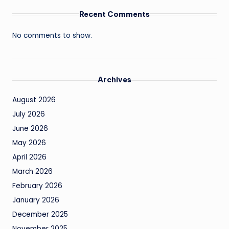
Recent Comments
No comments to show.
Archives
August 2026
July 2026
June 2026
May 2026
April 2026
March 2026
February 2026
January 2026
December 2025
November 2025