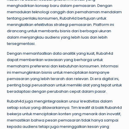
menghadirkan konsep baru dalam pemasaran. Dengan
memadukan teknologi canggih dan pemahaman mendalam
tentang perilaku konsumen, Rubah4d bertujuan untuk
meningkatkan efektivitas strategi pemasaran. Platform ini
dirancang untuk membantu bisnis dari berbagai ukuran
dalam menjangkau audiens yang lebih luas dan lebih
tersegmentasi.
Dengan memanfaatkan data analitik yang kuat, Rubah4d
dapat memberikan wawasan yang berharga untuk
memahami preferensi dan kebutuhan konsumen. Informasi
ini memungkinkan bisnis untuk menciptakan kampanye
pemasaran yang lebih terarah dan relevan. Di era digital ini,
penting bagi perusahaan untuk memiliki alat yang tepat untuk
beradaptasi dengan perubahan cepat dalam pasar.
Rubah4d juga mengintegrasikan unsur kreativitas dalam
setiap solusi yang ditawarkannya. Tim kreatif di balik Rubah4d
bekerja untuk menciptakan konten yang menarik dan inovatif,
memastikan bahwa pesan pemasaran tidak hanya sampai
kepada audiens tetapi juga meninggalkan kesan yang