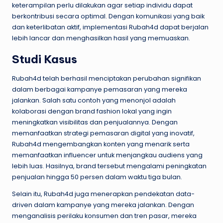
keterampilan perlu dilakukan agar setiap individu dapat
berkontribusi secara optimal. Dengan komunikasi yang baik
dan keterlibatan aktif, implementasi Rubah4d dapat berjalan
lebih lancar dan menghasilkan hasil yang memuaskan.
Studi Kasus
Rubah4d telah berhasil menciptakan perubahan signifikan
dalam berbagai kampanye pemasaran yang mereka
jalankan. Salah satu contoh yang menonjol adalah
kolaborasi dengan brand fashion lokal yang ingin
meningkatkan visibilitas dan penjualannya. Dengan
memanfaatkan strategi pemasaran digital yang inovatif,
Rubah4d mengembangkan konten yang menarik serta
memanfaatkan influencer untuk menjangkau audiens yang
lebih luas. Hasilnya, brand tersebut mengalami peningkatan
penjualan hingga 50 persen dalam waktu tiga bulan.
Selain itu, Rubah4d juga menerapkan pendekatan data-
driven dalam kampanye yang mereka jalankan. Dengan
menganalisis perilaku konsumen dan tren pasar, mereka