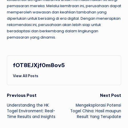
pemasaran mereka. Melalui kemitraan ini, perusahaan dapat
memperoleh wawasan dan keahlian tambahan yang
diperlukan untuk bersaing di era digital. Dengan menerapkan
rekomendasi ini, perusahaan akan lebih siap untuk
beradaptasi dan berkembang dalam lingkungan
pemasaran yang dinamis.
fOT8EJXjf0m8ov5
View All Posts
Post
Previous Post
Next Post
Understanding the HK
Mengeksplorasi Potensi
navigation
Togel Environment: Real-
Togel China: Hasil maupun
Time Results and Insights
Result Yang Terupdate