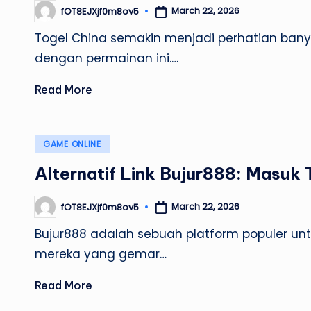
March 22, 2026
fOT8EJXjf0m8ov5
Posted
by
Togel China semakin menjadi perhatian bany
dengan permainan ini.…
Read More
Posted
GAME ONLINE
in
Alternatif Link Bujur888: Masuk
March 22, 2026
fOT8EJXjf0m8ov5
Posted
by
Bujur888 adalah sebuah platform populer unt
mereka yang gemar…
Read More