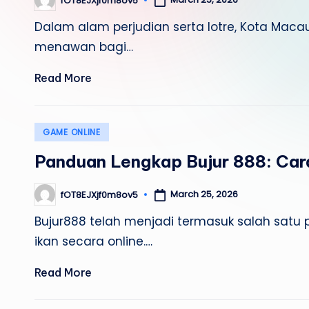
fOT8EJXjf0m8ov5
Posted
by
Dalam alam perjudian serta lotre, Kota Macau
menawan bagi…
Read More
Posted
GAME ONLINE
in
Panduan Lengkap Bujur 888: Cara
March 25, 2026
fOT8EJXjf0m8ov5
Posted
by
Bujur888 telah menjadi termasuk salah satu 
ikan secara online.…
Read More