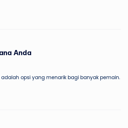
Dana Anda
il adalah opsi yang menarik bagi banyak pemain.