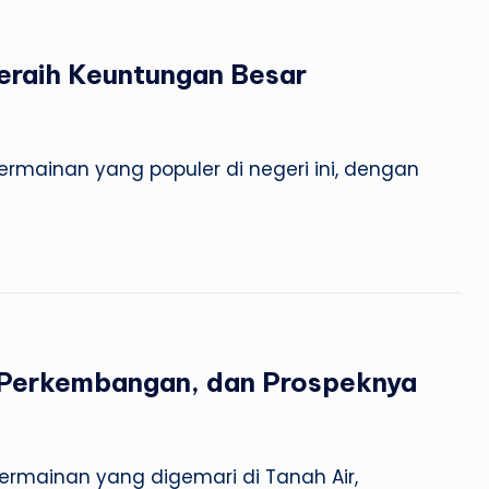
Meraih Keuntungan Besar
rmainan yang populer di negeri ini, dengan
, Perkembangan, dan Prospeknya
permainan yang digemari di Tanah Air,