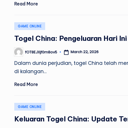
Read More
Posted
GAME ONLINE
in
Togel China: Pengeluaran Hari In
March 22, 2026
fOT8EJXjf0m8ov5
Posted
by
Dalam dunia perjudian, togel China telah me
di kalangan…
Read More
Posted
GAME ONLINE
in
Keluaran Togel China: Update Te