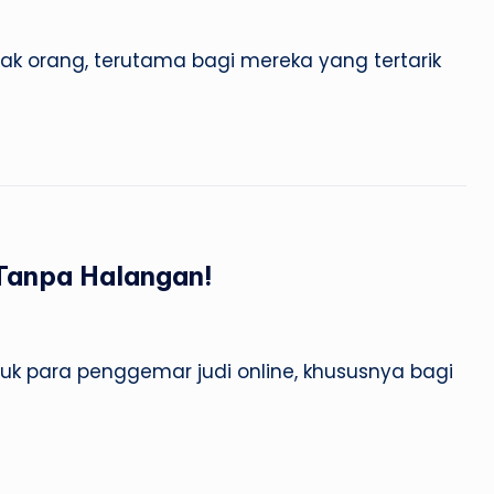
ak orang, terutama bagi mereka yang tertarik
 Tanpa Halangan!
uk para penggemar judi online, khususnya bagi