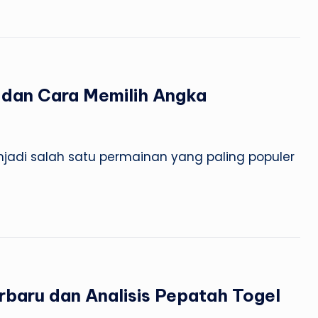
i dan Cara Memilih Angka
njadi salah satu permainan yang paling populer
rbaru dan Analisis Pepatah Togel