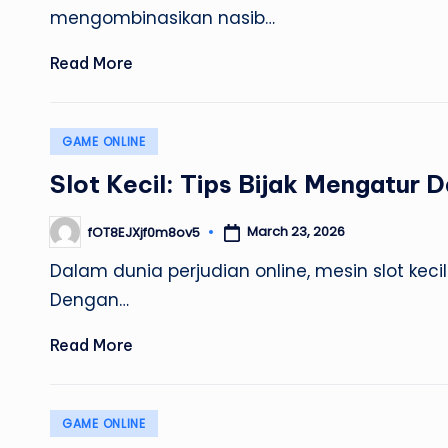
mengombinasikan nasib…
Read More
Posted
GAME ONLINE
in
Slot Kecil: Tips Bijak Mengatur 
March 23, 2026
fOT8EJXjf0m8ov5
Posted
by
Dalam dunia perjudian online, mesin slot kec
Dengan…
Read More
Posted
GAME ONLINE