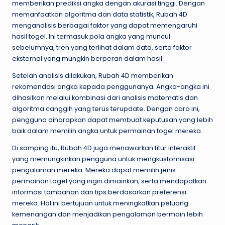
memberikan prediksi angka dengan akurasi tinggi. Dengan
memanfaatkan algoritma dan data statistik, Rubah 4D
menganalisis berbagai faktor yang dapat memengaruhi
hasil togel. Ini termasuk pola angka yang muncul
sebelumnya, tren yang terlihat dalam data, serta faktor
eksternal yang mungkin berperan dalam hasil.
Setelah analisis dilakukan, Rubah 4D memberikan
rekomendasi angka kepada penggunanya. Angka-angka ini
dihasilkan melalui kombinasi dari analisis matematis dan
algoritma canggih yang terus terupdate. Dengan cara ini,
pengguna diharapkan dapat membuat keputusan yang lebih
baik dalam memilih angka untuk permainan togel mereka.
Di samping itu, Rubah 4D juga menawarkan fitur interaktif
yang memungkinkan pengguna untuk mengkustomisasi
pengalaman mereka. Mereka dapat memilih jenis
permainan togel yang ingin dimainkan, serta mendapatkan
informasi tambahan dan tips berdasarkan preferensi
mereka. Hal ini bertujuan untuk meningkatkan peluang
kemenangan dan menjadikan pengalaman bermain lebih