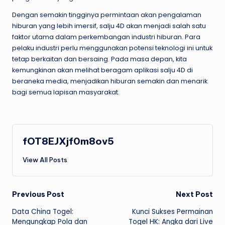
Dengan semakin tingginya permintaan akan pengalaman
hiburan yang lebih imersif, salju 4D akan menjadi salah satu
faktor utama dalam perkembangan industri hiburan. Para
pelaku industri perlu menggunakan potensi teknologi ini untuk
tetap berkaitan dan bersaing. Pada masa depan, kita
kemungkinan akan melihat beragam aplikasi salju 4D di
beraneka media, menjadikan hiburan semakin dan menarik
bagi semua lapisan masyarakat.
fOT8EJXjf0m8ov5
View All Posts
Post
Previous Post
Next Post
Data China Togel:
Kunci Sukses Permainan
navigation
Mengungkap Pola dan
Togel HK: Angka dari Live