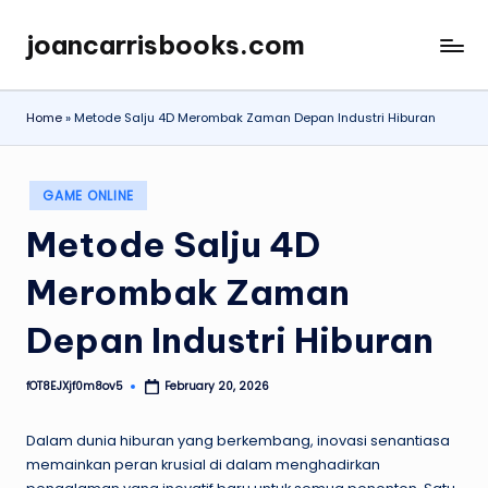
joancarrisbooks.com
Skip
to
content
Home
»
Metode Salju 4D Merombak Zaman Depan Industri Hiburan
Posted
GAME ONLINE
in
Metode Salju 4D
Merombak Zaman
Depan Industri Hiburan
fOT8EJXjf0m8ov5
February 20, 2026
Posted
by
Dalam dunia hiburan yang berkembang, inovasi senantiasa
memainkan peran krusial di dalam menghadirkan