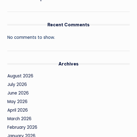
Recent Comments
No comments to show.
Archives
August 2026
July 2026
June 2026
May 2026
April 2026
March 2026
February 2026
January 2026