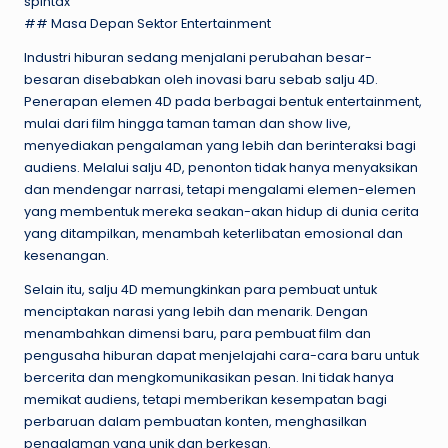
spintax
## Masa Depan Sektor Entertainment
Industri hiburan sedang menjalani perubahan besar-
besaran disebabkan oleh inovasi baru sebab salju 4D.
Penerapan elemen 4D pada berbagai bentuk entertainment,
mulai dari film hingga taman taman dan show live,
menyediakan pengalaman yang lebih dan berinteraksi bagi
audiens. Melalui salju 4D, penonton tidak hanya menyaksikan
dan mendengar narrasi, tetapi mengalami elemen-elemen
yang membentuk mereka seakan-akan hidup di dunia cerita
yang ditampilkan, menambah keterlibatan emosional dan
kesenangan.
Selain itu, salju 4D memungkinkan para pembuat untuk
menciptakan narasi yang lebih dan menarik. Dengan
menambahkan dimensi baru, para pembuat film dan
pengusaha hiburan dapat menjelajahi cara-cara baru untuk
bercerita dan mengkomunikasikan pesan. Ini tidak hanya
memikat audiens, tetapi memberikan kesempatan bagi
perbaruan dalam pembuatan konten, menghasilkan
pengalaman yang unik dan berkesan.