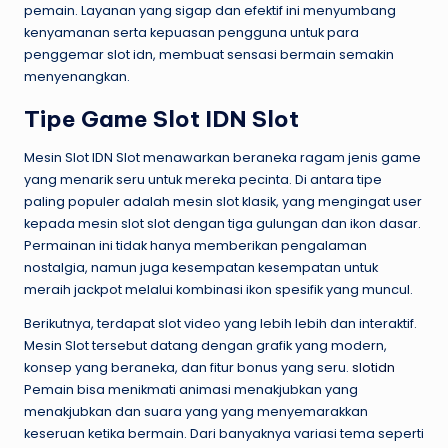
pemain. Layanan yang sigap dan efektif ini menyumbang
kenyamanan serta kepuasan pengguna untuk para
penggemar slot idn, membuat sensasi bermain semakin
menyenangkan.
Tipe Game Slot IDN Slot
Mesin Slot IDN Slot menawarkan beraneka ragam jenis game
yang menarik seru untuk mereka pecinta. Di antara tipe
paling populer adalah mesin slot klasik, yang mengingat user
kepada mesin slot slot dengan tiga gulungan dan ikon dasar.
Permainan ini tidak hanya memberikan pengalaman
nostalgia, namun juga kesempatan kesempatan untuk
meraih jackpot melalui kombinasi ikon spesifik yang muncul.
Berikutnya, terdapat slot video yang lebih lebih dan interaktif.
Mesin Slot tersebut datang dengan grafik yang modern,
konsep yang beraneka, dan fitur bonus yang seru.
slotidn
Pemain bisa menikmati animasi menakjubkan yang
menakjubkan dan suara yang yang menyemarakkan
keseruan ketika bermain. Dari banyaknya variasi tema seperti