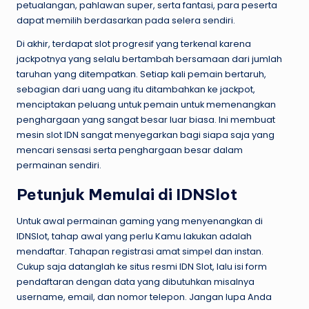
petualangan, pahlawan super, serta fantasi, para peserta
dapat memilih berdasarkan pada selera sendiri.
Di akhir, terdapat slot progresif yang terkenal karena
jackpotnya yang selalu bertambah bersamaan dari jumlah
taruhan yang ditempatkan. Setiap kali pemain bertaruh,
sebagian dari uang uang itu ditambahkan ke jackpot,
menciptakan peluang untuk pemain untuk memenangkan
penghargaan yang sangat besar luar biasa. Ini membuat
mesin slot IDN sangat menyegarkan bagi siapa saja yang
mencari sensasi serta penghargaan besar dalam
permainan sendiri.
Petunjuk Memulai di IDNSlot
Untuk awal permainan gaming yang menyenangkan di
IDNSlot, tahap awal yang perlu Kamu lakukan adalah
mendaftar. Tahapan registrasi amat simpel dan instan.
Cukup saja datanglah ke situs resmi IDN Slot, lalu isi form
pendaftaran dengan data yang dibutuhkan misalnya
username, email, dan nomor telepon. Jangan lupa Anda