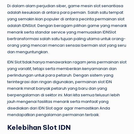
Di dalam alam perjudian siber, game mesin slot senantiasa
adalah kesukaan di antara para pemain. Salah satu tempat
yang semakin kian populer di antara pecinta permainan slot
adalah IDNSlot. Dengan beragam pilihan game yang menarik
menarik serta standar service yang memuaskan IDNSlot
bertransformasi salah satu tujuan paling utama untuk orang-
orang yang mencari mencari sensasi bermain slot yang seru
dan menguntungkan.
IDN Slot tidak hanya menawarkan ragam jenis permainan slot
yang variatif, tetapi serta memberikan kenyamanan dan
perlindungan untuk para petaruh. Dengan sistem yang
terintegrasi dan ringan digunakan, permainan slot IDN
menarik minat banyak petaruh yang baru dan yang
berpengalaman di sektor ini. Mari kita semua telusuri lebih
jauh mengenai fasilitas menarik serta manfaat yang
disediakan dari IDN Slot agar agar memastikan Anda
mendapatkan pengalaman permainan terbaik.
Kelebihan Slot IDN