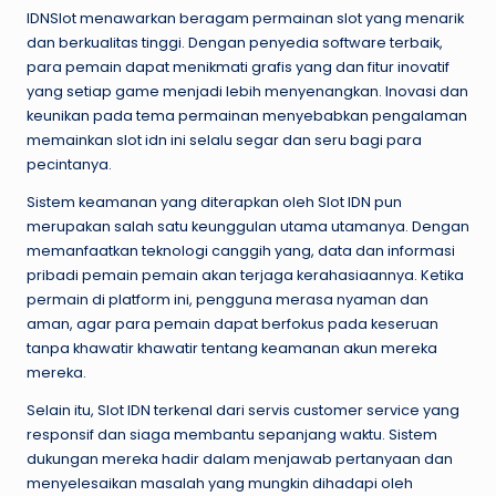
IDNSlot menawarkan beragam permainan slot yang menarik
dan berkualitas tinggi. Dengan penyedia software terbaik,
para pemain dapat menikmati grafis yang dan fitur inovatif
yang setiap game menjadi lebih menyenangkan. Inovasi dan
keunikan pada tema permainan menyebabkan pengalaman
memainkan slot idn ini selalu segar dan seru bagi para
pecintanya.
Sistem keamanan yang diterapkan oleh Slot IDN pun
merupakan salah satu keunggulan utama utamanya. Dengan
memanfaatkan teknologi canggih yang, data dan informasi
pribadi pemain pemain akan terjaga kerahasiaannya. Ketika
permain di platform ini, pengguna merasa nyaman dan
aman, agar para pemain dapat berfokus pada keseruan
tanpa khawatir khawatir tentang keamanan akun mereka
mereka.
Selain itu, Slot IDN terkenal dari servis customer service yang
responsif dan siaga membantu sepanjang waktu. Sistem
dukungan mereka hadir dalam menjawab pertanyaan dan
menyelesaikan masalah yang mungkin dihadapi oleh