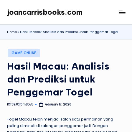
joancarrisbooks.com
Skip
to
content
Home
»
Hasil Macau: Analisis dan Prediksi untuk Penggemar Togel
Posted
GAME ONLINE
in
Hasil Macau: Analisis
dan Prediksi untuk
Penggemar Togel
fOT8EJXjf0m8ov5
February 17, 2026
Posted
by
Togel Macau telah menjadi salah satu permainan yang
paling diminati di kalangan penggemar judi. Dengan