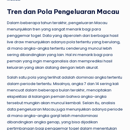
Tren dan Pola Pengeluaran Macau
Dalam beberapa tahun terakhir, pengeluaran Macau
menunjukkan tren yang sangat menarik bagi para
penggemar togel. Data yang diperoleh dari berbagai hasil
live draw menunjukkan adanya pola tertentu yang berulang,
di mana angka-angka tertentu cenderung muncul lebih
sering dibandingkan yang lain. Hal ini menarik bagi para
pemain yang ingin menganalisis dan memprediksi hasil
keluaran yang akan datang dengan lebih akurat.
Salah satu pola yang terlihat adalah dominasi angka tertentu
dalam periode tertentu. Misalnya, angka 7 dan 14 sering kali
mencuat dalam beberapa bulan terakhir, menciptakan
ekspektasi di kalangan pemain bahwa angka-angka
tersebut mungkin akan muncul kembali. Selain itu, analisis
data pengeluaran Macau juga menunjukkan adanya periode
di mana angka-angka ganjil lebih mendominasi
dibandingkan angka genap, yang bisa dijadikan
pertimbangan bagi penggemar togel dalam menentukan