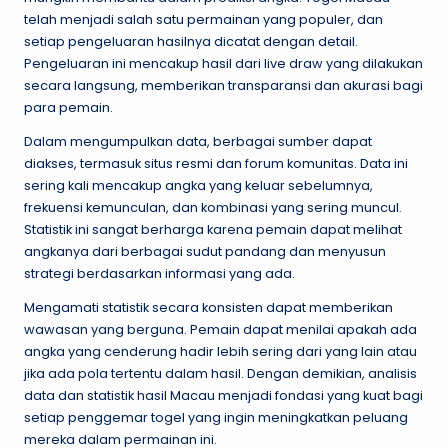
telah menjadi salah satu permainan yang populer, dan
setiap pengeluaran hasilnya dicatat dengan detail.
Pengeluaran ini mencakup hasil dari live draw yang dilakukan
secara langsung, memberikan transparansi dan akurasi bagi
para pemain.
Dalam mengumpulkan data, berbagai sumber dapat
diakses, termasuk situs resmi dan forum komunitas. Data ini
sering kali mencakup angka yang keluar sebelumnya,
frekuensi kemunculan, dan kombinasi yang sering muncul.
Statistik ini sangat berharga karena pemain dapat melihat
angkanya dari berbagai sudut pandang dan menyusun
strategi berdasarkan informasi yang ada.
Mengamati statistik secara konsisten dapat memberikan
wawasan yang berguna. Pemain dapat menilai apakah ada
angka yang cenderung hadir lebih sering dari yang lain atau
jika ada pola tertentu dalam hasil. Dengan demikian, analisis
data dan statistik hasil Macau menjadi fondasi yang kuat bagi
setiap penggemar togel yang ingin meningkatkan peluang
mereka dalam permainan ini.