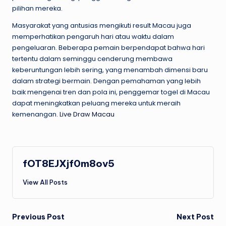
pilihan mereka.
Masyarakat yang antusias mengikuti result Macau juga
memperhatikan pengaruh hari atau waktu dalam
pengeluaran. Beberapa pemain berpendapat bahwa hari
tertentu dalam seminggu cenderung membawa
keberuntungan lebih sering, yang menambah dimensi baru
dalam strategi bermain. Dengan pemahaman yang lebih
baik mengenai tren dan pola ini, penggemar togel di Macau
dapat meningkatkan peluang mereka untuk meraih
kemenangan.
Live Draw Macau
fOT8EJXjf0m8ov5
View All Posts
Post
Previous Post
Next Post