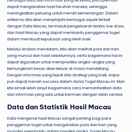
berbagai data dan informasi yang tersedia, para pemain
dapat menganalisis hasil taruhan mereka, sehingga
meningkatkan peluang untuk meraih kemenangan. Dalam
artikel ini, kita akan menjelajahi berbagai aspek terkait
dengan Data Macau, termasuk pengeluaran terkini, live draw,
dan hasil Macau yang dapat membantu penggemar togel
dalam membuat keputusan yang lebih baik.
Melalui analisis mendalam, kita akan melihat pola dan tren
yang muncul dari hasil sebelumnya, serta bagaimana hal ini
dapat digunakan untuk memprediksi angka-angka yang
kemungkinan besar akan keluar di masa mendatang.
Dengan informasi yang tepat dan strategi yang baik, siapa
pun dapat meraih success dalam dunia Togel Macau ini. Mari
kita simak lebih lanjut bagaimana cara memanfaatkan data
dan informasi yang ada untuk bermain dengan lebih cerdas.
Data dan Statistik Hasil Macau
Data mengenai hasil Macau sangat penting bagi para
penggemar togel untuk menganalisis pola dan tren yang
mungkin membantu dalam prediksi angka. Togel Macau