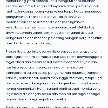
menarik bagi para pemain untuk mengikuti hasil keluaran
secara real-time. Dengan adanya live draw, pemain dapat
melihat langsung nomor yang keluar tanpa harus menunggu
pengumuman resmi setelahnya. Hal ini tentunya
memberikan sensasi tersendiri dan meningkatkan
keterlibatan pemain dalam permainan togel. Melalui live
draw ini, pemain dapat lebih mudah menganalisis data
pengeluaran dan mencari pola yang mungkin berguna untuk
prediksi di masa mendatang.
Proses live draw ini biasanya disiarkan secara langsung di
berbagai platform, termasuk situs web resmi penyelenggara
togel China dan media sosial. Pemain dapat menyaksikan
hasilnya secara langsung, sehingga memastikan
transparansi dalam setiap pengumuman keluaran. Dengan
cara ini, pemain tidak hanya menunggu informasi, tetapi juga
bisa merasakan ketegangan dan kegembiraan saat nomor-
nomor diumumkan. Hal ini sangat penting bagi mereka yang
ingin bermain dengan serius dan menjadikan togel sebagai
bagian dari strategi perjudian mereka.
Bagi para pemain, memahami hasil dari live draw togel