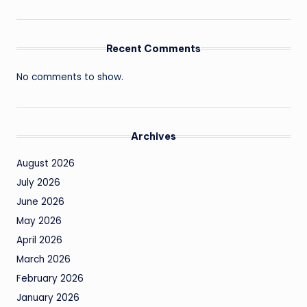
Recent Comments
No comments to show.
Archives
August 2026
July 2026
June 2026
May 2026
April 2026
March 2026
February 2026
January 2026