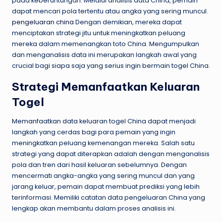
pada keberuntungan. Melalui analisis data China, pemain
dapat mencari pola tertentu atau angka yang sering muncul.
pengeluaran china
Dengan demikian, mereka dapat
menciptakan strategi jitu untuk meningkatkan peluang
mereka dalam memenangkan toto China. Mengumpulkan
dan menganalisis data ini merupakan langkah awal yang
crucial bagi siapa saja yang serius ingin bermain togel China.
Strategi Memanfaatkan Keluaran
Togel
Memanfaatkan data keluaran togel China dapat menjadi
langkah yang cerdas bagi para pemain yang ingin
meningkatkan peluang kemenangan mereka. Salah satu
strategi yang dapat diterapkan adalah dengan menganalisis
pola dan tren dari hasil keluaran sebelumnya. Dengan
mencermati angka-angka yang sering muncul dan yang
jarang keluar, pemain dapat membuat prediksi yang lebih
terinformasi. Memiliki catatan data pengeluaran China yang
lengkap akan membantu dalam proses analisis ini.