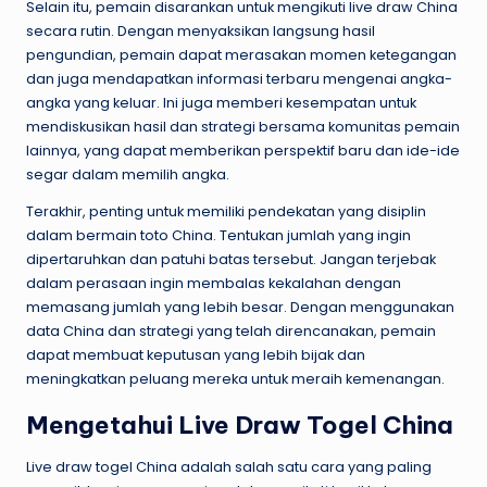
Selain itu, pemain disarankan untuk mengikuti live draw China
secara rutin. Dengan menyaksikan langsung hasil
pengundian, pemain dapat merasakan momen ketegangan
dan juga mendapatkan informasi terbaru mengenai angka-
angka yang keluar. Ini juga memberi kesempatan untuk
mendiskusikan hasil dan strategi bersama komunitas pemain
lainnya, yang dapat memberikan perspektif baru dan ide-ide
segar dalam memilih angka.
Terakhir, penting untuk memiliki pendekatan yang disiplin
dalam bermain toto China. Tentukan jumlah yang ingin
dipertaruhkan dan patuhi batas tersebut. Jangan terjebak
dalam perasaan ingin membalas kekalahan dengan
memasang jumlah yang lebih besar. Dengan menggunakan
data China dan strategi yang telah direncanakan, pemain
dapat membuat keputusan yang lebih bijak dan
meningkatkan peluang mereka untuk meraih kemenangan.
Mengetahui Live Draw Togel China
Live draw togel China adalah salah satu cara yang paling