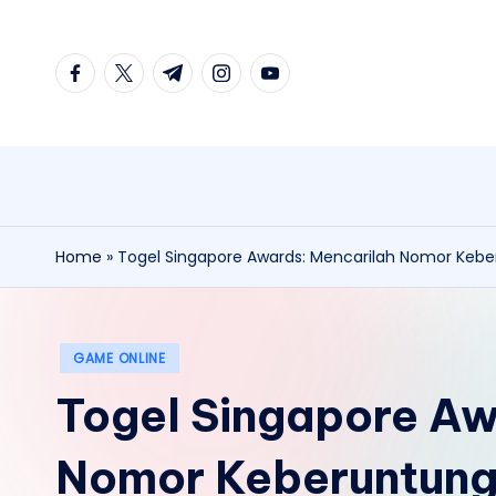
Skip
facebook.com
twitter.com
t.me
instagram.com
youtube.com
to
content
Home
»
Togel Singapore Awards: Mencarilah Nomor Keb
Posted
GAME ONLINE
in
Togel Singapore Aw
Nomor Keberuntung