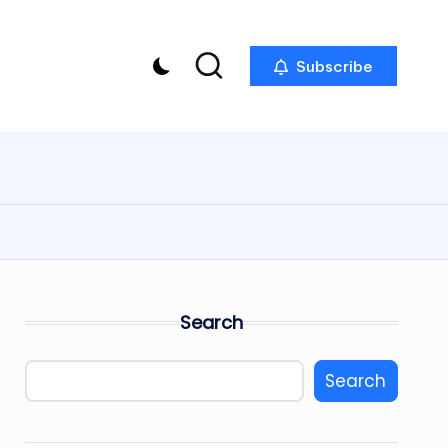
Subscribe
Search
Search