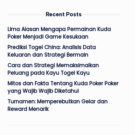
Recent Posts
Lima Alasan Mengapa Permainan Kuda
Poker Menjadi Game Kesukaan
Prediksi Togel China: Analisis Data
Keluaran dan Strategi Bermain
Cara dan Strategi Memaksimalkan
Peluang pada Kayu Togel Kayu
Mitos dan Fakta Tentang Kuda Poker Poker
yang Wajib Wajib Diketahui
Turnamen: Memperebutkan Gelar dan
Reward Menarik