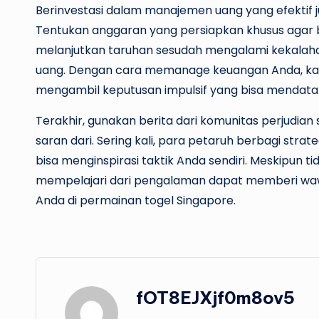
Berinvestasi dalam manajemen uang yang efektif j
Tentukan anggaran yang persiapkan khusus agar ber
melanjutkan taruhan sesudah mengalami kekalahan
uang. Dengan cara memanage keuangan Anda, kamu
mengambil keputusan impulsif yang bisa mendata
Terakhir, gunakan berita dari komunitas perjudian 
saran dari. Sering kali, para petaruh berbagi stra
bisa menginspirasi taktik Anda sendiri. Meskipun
mempelajari dari pengalaman dapat memberi w
Anda di permainan togel Singapore.
fOT8EJXjf0m8ov5