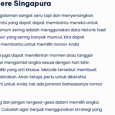
ere Singapura
engalaman sangat seru tapi dan menyenangkan.
tentu yang dapat dapat membantu mereka untuk
mum sering adalah menggunakan data historis hasil
r yang sering banyak muncul, kita dapat
 membantu untuk memilih nomor Anda.
ita juga dapat memikirkan momen atau tanggal
l mengambil angka sesuai dengan hari lahir,
liki yang arti khusus. Metode tersebut membuat
irakan. Akan tetapi, perlu untuk diketahui
ti untuk Anda, tak ada jaminan bahwasanya nomor
ng dan jangan tergesa-gesa dalam memilih angka.
. Cobalah agar berjudi menggunakan strategi yang