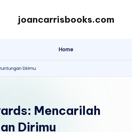
joancarrisbooks.com
Home
eruntungan Dirimu
ards: Mencarilah
an Dirimu