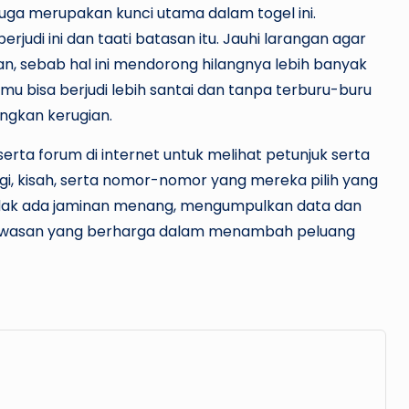
uga merupakan kunci utama dalam togel ini.
judi ini dan taati batasan itu. Jauhi larangan agar
, sebab hal ini mendorong hilangnya lebih banyak
 bisa berjudi lebih santai dan tanpa terburu-buru
ngkan kerugian.
serta forum di internet untuk melihat petunjuk serta
tegi, kisah, serta nomor-nomor yang mereka pilih yang
 tidak ada jaminan menang, mengumpulkan data dan
awasan yang berharga dalam menambah peluang