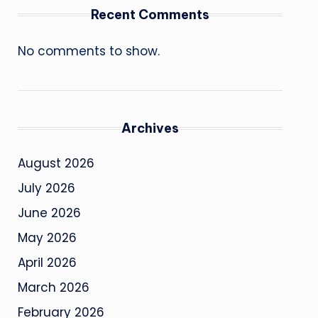
Recent Comments
No comments to show.
Archives
August 2026
July 2026
June 2026
May 2026
April 2026
March 2026
February 2026