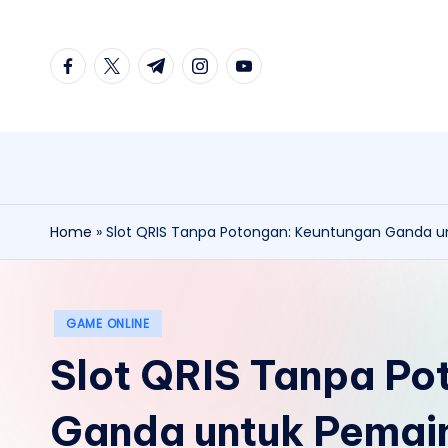
Skip
facebook.com
twitter.com
t.me
instagram.com
youtube.com
to
content
Home
»
Slot QRIS Tanpa Potongan: Keuntungan Ganda u
Posted
GAME ONLINE
in
Slot QRIS Tanpa Po
Ganda untuk Pemai