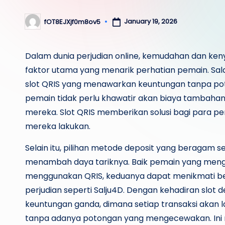
January 19, 2026
fOT8EJXjf0m8ov5
Posted
by
Dalam dunia perjudian online, kemudahan dan ken
faktor utama yang menarik perhatian pemain. Sal
slot QRIS yang menawarkan keuntungan tanpa pot
pemain tidak perlu khawatir akan biaya tambaha
mereka. Slot QRIS memberikan solusi bagi para pe
mereka lakukan.
Selain itu, pilihan metode deposit yang beragam se
menambah daya tariknya. Baik pemain yang meng
menggunakan QRIS, keduanya dapat menikmati be
perjudian seperti Salju4D. Dengan kehadiran slot
keuntungan ganda, dimana setiap transaksi akan 
tanpa adanya potongan yang mengecewakan. Ini 