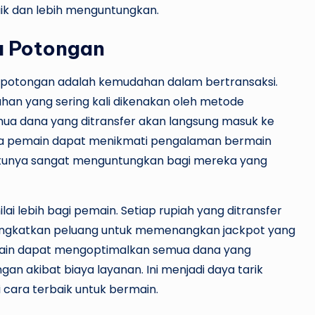
k dan lebih menguntungkan.
a Potongan
a potongan adalah kemudahan dalam bertransaksi.
han yang sering kali dikenakan oleh metode
ua dana yang ditransfer akan langsung masuk ke
ga pemain dapat menikmati pengalaman bermain
entunya sangat menguntungkan bagi mereka yang
lai lebih bagi pemain. Setiap rupiah yang ditransfer
ingkatkan peluang untuk memenangkan jackpot yang
main dapat mengoptimalkan semua dana yang
an akibat biaya layanan. Ini menjadi daya tarik
 cara terbaik untuk bermain.