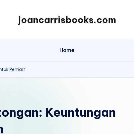
joancarrisbooks.com
Home
ntuk Pemain
tongan: Keuntungan
n