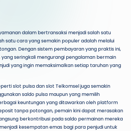
yamanan dalam bertransaksi menjadi salah satu
ah satu cara yang semakin populer adalah melalui
ongan. Dengan sistem pembayaran yang praktis ini,
n yang seringkali mengurangi pengalaman bermain
njudi yang ingin memaksimalkan setiap taruhan yang
perti slot pulsa dan slot Telkomsel juga semakin
gunakan saldo pulsa maupun yang memilih
rbagai keuntungan yang ditawarkan oleh platform
 deposit tanpa potongan, pemain kini dapat merasakan
langsung berkontribusi pada saldo permainan mereka
menjadi kesempatan emas bagi para penjudi untuk