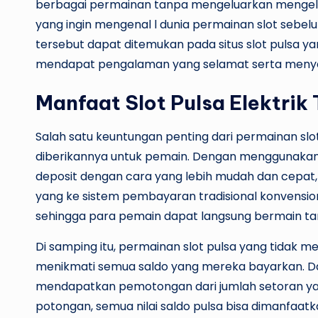
berbagai permainan tanpa mengeluarkan mengelua
yang ingin mengenal l dunia permainan slot sebelum
tersebut dapat ditemukan pada situs slot pulsa
mendapat pengalaman yang selamat serta meny
Manfaat Slot Pulsa Elektri
Salah satu keuntungan penting dari permainan sl
diberikannya untuk pemain. Dengan menggunakan 
deposit dengan cara yang lebih mudah dan cepat,
yang ke sistem pembayaran tradisional konvensio
sehingga para pemain dapat langsung bermain t
Di samping itu, permainan slot pulsa yang tidak
menikmati semua saldo yang mereka bayarkan. Da
mendapatkan pemotongan dari jumlah setoran yang
potongan, semua nilai saldo pulsa bisa dimanfaa