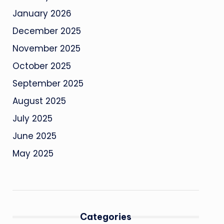
January 2026
December 2025
November 2025
October 2025
September 2025
August 2025
July 2025
June 2025
May 2025
Categories