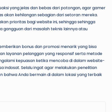
saksi yang jelas dan bebas dari potongan, agar gamer
s akan kehilangan sebagian dari setoran mereka.
n prioritas bagi website ini, sehingga sehingga
gangguan dari masalah teknis lainnya atau
 memberikan bonus dan promosi menarik yang bisa
 layanan pelanggan yang responsif serta metode
galami kepuasan ketika mencoba di dalam website-
lsa indosat. Selalu ingat agar melakukan penelitian
 bahwa Anda bermain di dalam lokasi yang terbaik