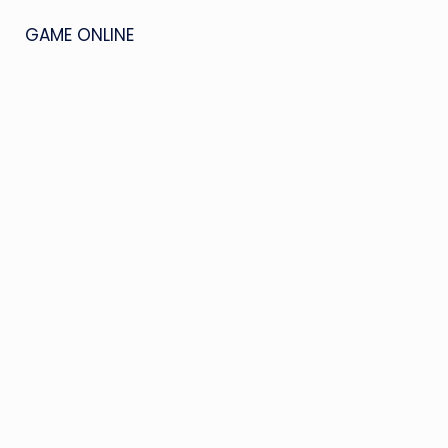
GAME ONLINE