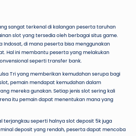
ng sangat terkenal di kalangan peserta taruhan
ainan slot yang tersedia oleh berbagai situs game.
ulsa Indosat, di mana peserta bisa menggunakan
sat. Hal ini membantu peserta yang melakukan
vensional seperti transfer bank.
 pulsa Tri yang memberikan kemudahan serupa bagi
s slot, pemain mendapat kemudahan dalam
ng mereka gunakan. Setiap jenis slot sering kali
karena itu pemain dapat menentukan mana yang
 terjangkau seperti halnya slot deposit 5k juga
ominal deposit yang rendah, peserta dapat mencoba