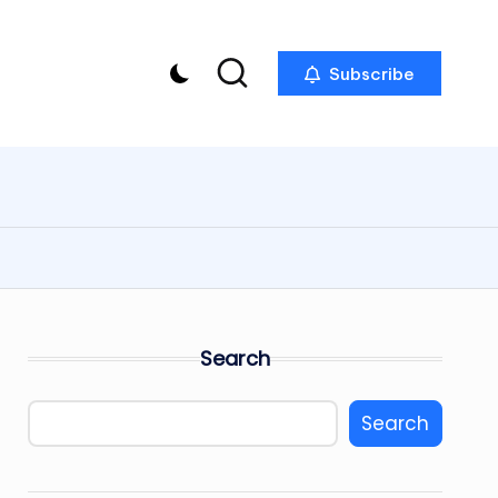
Subscribe
Search
Search