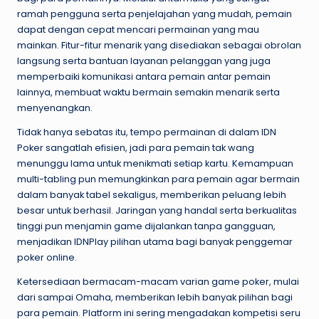
ramah pengguna serta penjelajahan yang mudah, pemain
dapat dengan cepat mencari permainan yang mau
mainkan. Fitur-fitur menarik yang disediakan sebagai obrolan
langsung serta bantuan layanan pelanggan yang juga
memperbaiki komunikasi antara pemain antar pemain
lainnya, membuat waktu bermain semakin menarik serta
menyenangkan.
Tidak hanya sebatas itu, tempo permainan di dalam IDN
Poker sangatlah efisien, jadi para pemain tak wang
menunggu lama untuk menikmati setiap kartu. Kemampuan
multi-tabling pun memungkinkan para pemain agar bermain
dalam banyak tabel sekaligus, memberikan peluang lebih
besar untuk berhasil. Jaringan yang handal serta berkualitas
tinggi pun menjamin game dijalankan tanpa gangguan,
menjadikan IDNPlay pilihan utama bagi banyak penggemar
poker online.
Ketersediaan bermacam-macam varian game poker, mulai
dari sampai Omaha, memberikan lebih banyak pilihan bagi
para pemain. Platform ini sering mengadakan kompetisi seru