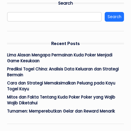
Search
Search
Recent Posts
Lima Alasan Mengapa Permainan Kuda Poker Menjadi
Game Kesukaan
Prediksi Togel China: Analisis Data Keluaran dan Strategi
Bermain
Cara dan Strategi Memaksimalkan Peluang pada Kayu
Togel Kayu
Mitos dan Fakta Tentang Kuda Poker Poker yang Wajib
Wajib Diketahui
Turnamen: Memperebutkan Gelar dan Reward Menarik