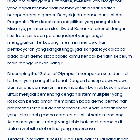
Di dalam alam game slot online, menemukan slot gacor
yang dapat memberikan pembayaran besar adalah
harapan semua gamer. Banyak judul permainan slot dari
Pragmatic Play dapat menjadi pilihan yang sangat ideal.
Misalnya, permainan slot "Sweet Bonanza" dikenal dengan
fitur free spins dan potensi jackpot yang sangat
menggiurkan. Terkadang, mesin ini menawarkan
pembayaran yang sangat tinggi, jadi sangat layak dicoba
pada akun demo slot apabila kamu hendak berlatih sebelum
main menggunakan uang riil.
Di samping itu, "Gates of Olympus" merupakan satu dari slot
terbaru yang sangat terkenal. Dengan konsep dewa-dewa
dari Yunani, permainan ini memberikan banyak kesempatan
untuk menjadi pemenang dengan sistem multiplier yang.
Rasakan pengalaman memainkan pada demo permainan
pragmatic tersebut dapat memberikan Anda pemahaman
yang jelas soal gimana cara kerja slot ini serta menolong
Anda menyusun strategi yang lebih baik saat bermain di
dalam website slot online yang terpercaya.
Terakhir, "Starlight Princess" juga seru dari visual yang indah