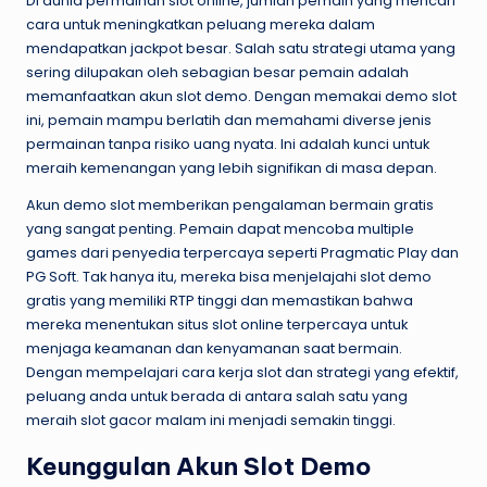
Di dunia permainan slot online, jumlah pemain yang mencari
cara untuk meningkatkan peluang mereka dalam
mendapatkan jackpot besar. Salah satu strategi utama yang
sering dilupakan oleh sebagian besar pemain adalah
memanfaatkan akun slot demo. Dengan memakai demo slot
ini, pemain mampu berlatih dan memahami diverse jenis
permainan tanpa risiko uang nyata. Ini adalah kunci untuk
meraih kemenangan yang lebih signifikan di masa depan.
Akun demo slot memberikan pengalaman bermain gratis
yang sangat penting. Pemain dapat mencoba multiple
games dari penyedia terpercaya seperti Pragmatic Play dan
PG Soft. Tak hanya itu, mereka bisa menjelajahi slot demo
gratis yang memiliki RTP tinggi dan memastikan bahwa
mereka menentukan situs slot online terpercaya untuk
menjaga keamanan dan kenyamanan saat bermain.
Dengan mempelajari cara kerja slot dan strategi yang efektif,
peluang anda untuk berada di antara salah satu yang
meraih slot gacor malam ini menjadi semakin tinggi.
Keunggulan Akun Slot Demo