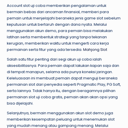
Account slot uji coba memberikan pengalaman untuk
bermain bebas dari ancaman finansial, memberi para
pemain untuk menjelajahi beraneka jenis game slot sebelum
keputusan untuk bertaruh dengan dana nyata. Melalui
menggunakan akun demo, para pemain bisa melakukan
latihan serta membentuk strategi yang tanpa tekanan
kerugian, memberikan waktu untuk mengerti cara kerja
permainan serta fitur yang ada tersedia.
Mahjong Slot
Salah satu fitur penting dari segi akun uji coba ialah
aksesibilitasnya. Para pemain dapat lakukan kapan saja dan
di tempat manapun, selama ada punya koneksi jaringan.
Keleluasaan ini membuat pemain dapat menguji beraneka
permainan slot dari penyedia seperti Pragmatic Play, PG Soft,
serta lainnya. Tidak hanya itu, dengan beragamnya pilihan
permainan slot uji coba gratis, pemain akan akan opsi yang
bisa dijelajahi.
Selanjutnya, bermain menggunakan akun slot demo juga
memberikan kesempatan peluang untuk menemukan slot
yang mudah menang atau gampang menang. Melalui