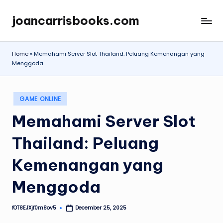
joancarrisbooks.com
Skip
to
content
Home
»
Memahami Server Slot Thailand: Peluang Kemenangan yang
Menggoda
Posted
GAME ONLINE
in
Memahami Server Slot
Thailand: Peluang
Kemenangan yang
Menggoda
fOT8EJXjf0m8ov5
December 25, 2025
Posted
by