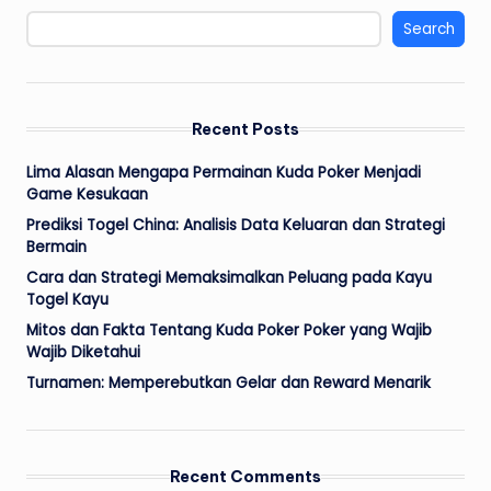
Search
Recent Posts
Lima Alasan Mengapa Permainan Kuda Poker Menjadi
Game Kesukaan
Prediksi Togel China: Analisis Data Keluaran dan Strategi
Bermain
Cara dan Strategi Memaksimalkan Peluang pada Kayu
Togel Kayu
Mitos dan Fakta Tentang Kuda Poker Poker yang Wajib
Wajib Diketahui
Turnamen: Memperebutkan Gelar dan Reward Menarik
Recent Comments