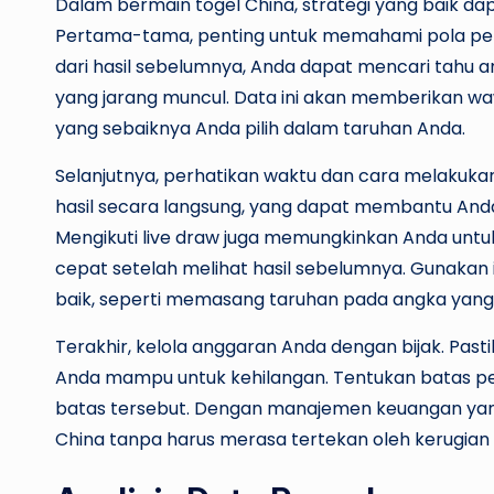
Dalam bermain togel China, strategi yang baik d
Pertama-tama, penting untuk memahami pola pen
dari hasil sebelumnya, Anda dapat mencari tahu 
yang jarang muncul. Data ini akan memberikan 
yang sebaiknya Anda pilih dalam taruhan Anda.
Selanjutnya, perhatikan waktu dan cara melakukan 
hasil secara langsung, yang dapat membantu And
Mengikuti live draw juga memungkinkan Anda unt
cepat setelah melihat hasil sebelumnya. Gunakan 
baik, seperti memasang taruhan pada angka yang te
Terakhir, kelola anggaran Anda dengan bijak. Pas
Anda mampu untuk kehilangan. Tentukan batas p
batas tersebut. Dengan manajemen keuangan yan
China tanpa harus merasa tertekan oleh kerugian 