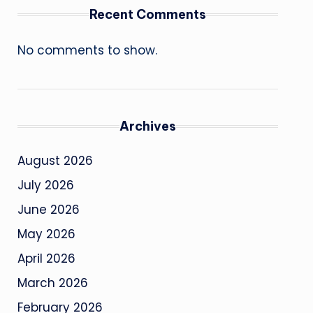
Recent Comments
No comments to show.
Archives
August 2026
July 2026
June 2026
May 2026
April 2026
March 2026
February 2026