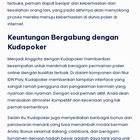
terbuka, pemain dapat belajar dari keberhasilan dan
kesalahan orang lain, yang pada akhirnya akan menyokong
proses mereka menuju keberhasilan di dunia poker di
internet.
Keuntungan Bergabung dengan
Kudapoker
Menjadi Anggota dengan Kudapoker memberikan
kesempatan untuk menikmati beragam permainan poker
online dengan kualitas terbaik. Di dalam komponen dari fitur
IDN Play, Kudapoker memberikan tampilan interface yang
sangat ramah pengguna dan pengalaman bermain yang
nyaman dan nyaman. Dengan soal pemain aktif, Anda akan
merasakan atmosfer kompetitif dan keceriaan yang tak
pernah berhentinya.
Selain itu, Kudapoker juga menyediakan berbagai bonus dan
penawaran menarik yang bisa menambah modal bermain
Anda. Bonus selamat datang, cashback, dan beragam
turnamen dengan hadiah besar adalah daya tarik yang unik