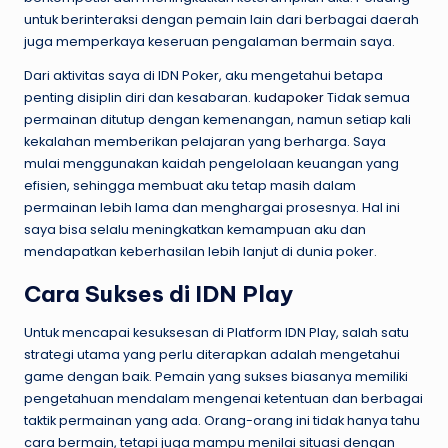
untuk berinteraksi dengan pemain lain dari berbagai daerah
juga memperkaya keseruan pengalaman bermain saya.
Dari aktivitas saya di IDN Poker, aku mengetahui betapa
penting disiplin diri dan kesabaran.
kudapoker
Tidak semua
permainan ditutup dengan kemenangan, namun setiap kali
kekalahan memberikan pelajaran yang berharga. Saya
mulai menggunakan kaidah pengelolaan keuangan yang
efisien, sehingga membuat aku tetap masih dalam
permainan lebih lama dan menghargai prosesnya. Hal ini
saya bisa selalu meningkatkan kemampuan aku dan
mendapatkan keberhasilan lebih lanjut di dunia poker.
Cara Sukses di IDN Play
Untuk mencapai kesuksesan di Platform IDN Play, salah satu
strategi utama yang perlu diterapkan adalah mengetahui
game dengan baik. Pemain yang sukses biasanya memiliki
pengetahuan mendalam mengenai ketentuan dan berbagai
taktik permainan yang ada. Orang-orang ini tidak hanya tahu
cara bermain, tetapi juga mampu menilai situasi dengan