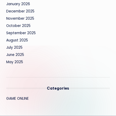
January 2026
December 2025
November 2025
October 2025
September 2025
August 2025
July 2025
June 2025
May 2025
Categories
GAME ONLINE