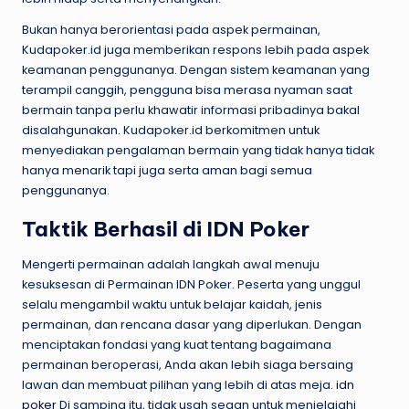
Bukan hanya berorientasi pada aspek permainan,
Kudapoker.id juga memberikan respons lebih pada aspek
keamanan penggunanya. Dengan sistem keamanan yang
terampil canggih, pengguna bisa merasa nyaman saat
bermain tanpa perlu khawatir informasi pribadinya bakal
disalahgunakan. Kudapoker.id berkomitmen untuk
menyediakan pengalaman bermain yang tidak hanya tidak
hanya menarik tapi juga serta aman bagi semua
penggunanya.
Taktik Berhasil di IDN Poker
Mengerti permainan adalah langkah awal menuju
kesuksesan di Permainan IDN Poker. Peserta yang unggul
selalu mengambil waktu untuk belajar kaidah, jenis
permainan, dan rencana dasar yang diperlukan. Dengan
menciptakan fondasi yang kuat tentang bagaimana
permainan beroperasi, Anda akan lebih siaga bersaing
lawan dan membuat pilihan yang lebih di atas meja.
idn
poker
Di samping itu, tidak usah segan untuk menjelajahi