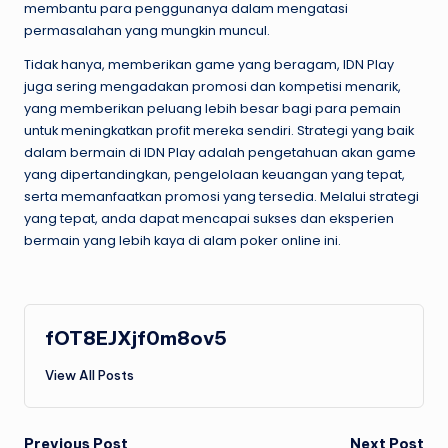
membantu para penggunanya dalam mengatasi
permasalahan yang mungkin muncul.
Tidak hanya, memberikan game yang beragam, IDN Play
juga sering mengadakan promosi dan kompetisi menarik,
yang memberikan peluang lebih besar bagi para pemain
untuk meningkatkan profit mereka sendiri. Strategi yang baik
dalam bermain di IDN Play adalah pengetahuan akan game
yang dipertandingkan, pengelolaan keuangan yang tepat,
serta memanfaatkan promosi yang tersedia. Melalui strategi
yang tepat, anda dapat mencapai sukses dan eksperien
bermain yang lebih kaya di alam poker online ini.
fOT8EJXjf0m8ov5
View All Posts
Previous Post
Next Post