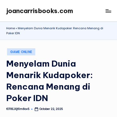
joancarrisbooks.com
Skip
to
content
Home
»
Menyelam Dunia Menarik Kudapoker: Rencana Menang di
Poker IDN
Posted
GAME ONLINE
in
Menyelam Dunia
Menarik Kudapoker:
Rencana Menang di
Poker IDN
fOT8EJXjf0m8ov5
October 22, 2025
Posted
by