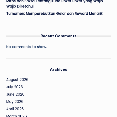
Mitos dan Fakta Tentang Kuda Poker Poker yang Wajib
Wajib Diketahui
Turnamen: Memperebutkan Gelar dan Reward Menarik
Recent Comments
No comments to show.
Archives
August 2026
July 2026
June 2026
May 2026
April 2026
March 2026