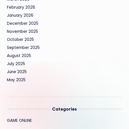
February 2026
January 2026
December 2025
November 2025
October 2025
September 2025
August 2025
July 2025
June 2025
May 2025
Categories
GAME ONLINE