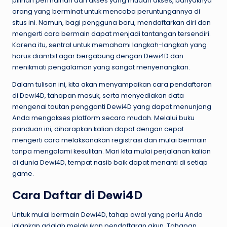
pilihan permainan dan akses yang mudah akses, banyaknya
orang yang berminat untuk mencoba peruntungannya di
situs ini. Namun, bagi pengguna baru, mendaftarkan diri dan
mengerti cara bermain dapat menjadi tantangan tersendiri.
Karena itu, sentral untuk memahami langkah-langkah yang
harus diambil agar bergabung dengan Dewi4D dan
menikmati pengalaman yang sangat menyenangkan.
Dalam tulisan ini, kita akan menyampaikan cara pendaftaran
di Dewi4D, tahapan masuk, serta menyediakan data
mengenai tautan pengganti Dewi4D yang dapat menunjang
Anda mengakses platform secara mudah. Melalui buku
panduan ini, diharapkan kalian dapat dengan cepat
mengerti cara melaksanakan registrasi dan mulai bermain
tanpa mengalami kesulitan. Mari kita mulai perjalanan kalian
di dunia Dewi4D, tempat nasib baik dapat menanti di setiap
game.
Cara Daftar di Dewi4D
Untuk mulai bermain Dewi4D, tahap awal yang perlu Anda
jalankan adalah melakukan pendaftaran akun. Tahapan