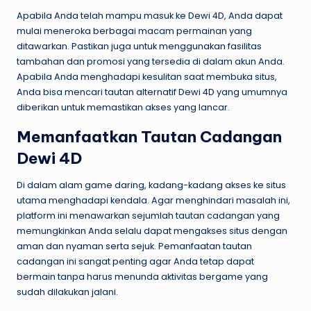
Apabila Anda telah mampu masuk ke Dewi 4D, Anda dapat
mulai meneroka berbagai macam permainan yang
ditawarkan. Pastikan juga untuk menggunakan fasilitas
tambahan dan promosi yang tersedia di dalam akun Anda.
Apabila Anda menghadapi kesulitan saat membuka situs,
Anda bisa mencari tautan alternatif Dewi 4D yang umumnya
diberikan untuk memastikan akses yang lancar.
Memanfaatkan Tautan Cadangan
Dewi 4D
Di dalam alam game daring, kadang-kadang akses ke situs
utama menghadapi kendala. Agar menghindari masalah ini,
platform ini menawarkan sejumlah tautan cadangan yang
memungkinkan Anda selalu dapat mengakses situs dengan
aman dan nyaman serta sejuk. Pemanfaatan tautan
cadangan ini sangat penting agar Anda tetap dapat
bermain tanpa harus menunda aktivitas bergame yang
sudah dilakukan jalani.