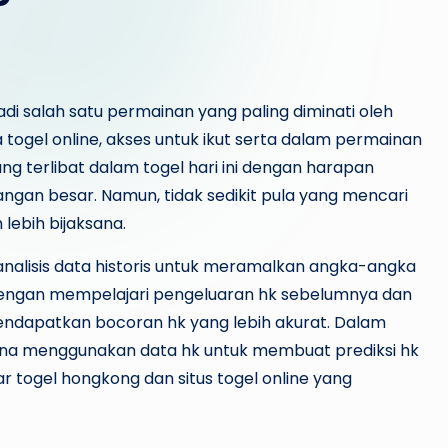
di salah satu permainan yang paling diminati oleh
 togel online, akses untuk ikut serta dalam permainan
g terlibat dalam togel hari ini dengan harapan
an besar. Namun, tidak sedikit pula yang mencari
ebih bijaksana.
nalisis data historis untuk meramalkan angka-angka
 Dengan mempelajari pengeluaran hk sebelumnya dan
endapatkan bocoran hk yang lebih akurat. Dalam
imana menggunakan data hk untuk membuat prediksi hk
dar togel hongkong dan situs togel online yang