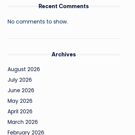
Recent Comments
No comments to show.
Archives
August 2026
July 2026
June 2026
May 2026
April 2026
March 2026
February 2026