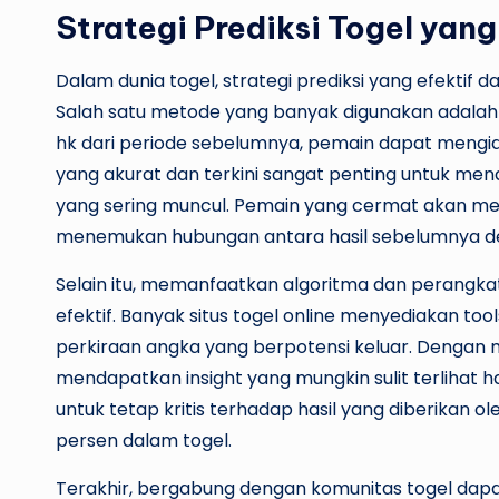
Strategi Prediksi Togel yang
Dalam dunia togel, strategi prediksi yang efekti
Salah satu metode yang banyak digunakan adalah a
hk dari periode sebelumnya, pemain dapat mengiden
yang akurat dan terkini sangat penting untuk m
yang sering muncul. Pemain yang cermat akan m
menemukan hubungan antara hasil sebelumnya denga
Selain itu, memanfaatkan algoritma dan perangkat 
efektif. Banyak situs togel online menyediakan t
perkiraan angka yang berpotensi keluar. Dengan 
mendapatkan insight yang mungkin sulit terlihat 
untuk tetap kritis terhadap hasil yang diberikan o
persen dalam togel.
Terakhir, bergabung dengan komunitas togel dap