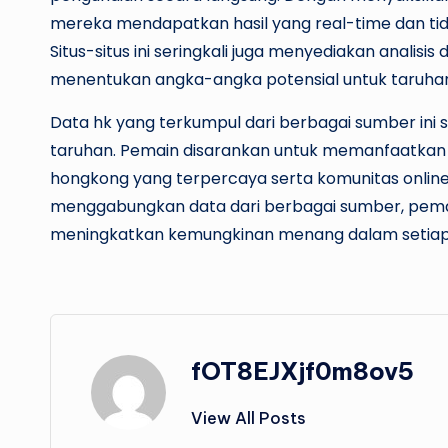
mereka mendapatkan hasil yang real-time dan tida
Situs-situs ini seringkali juga menyediakan anal
menentukan angka-angka potensial untuk taruha
Data hk yang terkumpul dari berbagai sumber ini s
taruhan. Pemain disarankan untuk memanfaatkan i
hongkong yang terpercaya serta komunitas online
menggabungkan data dari berbagai sumber, pem
meningkatkan kemungkinan menang dalam setiap 
fOT8EJXjf0m8ov5
View All Posts