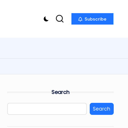
Subscribe
Search
Search