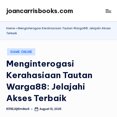
joancarrisbooks.com
Skip
to
content
Home
»
Menginterogasi Kerahasiaan Tautan Warga88: Jelajahi Akses
Terbaik
Posted
GAME ONLINE
in
Menginterogasi
Kerahasiaan Tautan
Warga88: Jelajahi
Akses Terbaik
fOT8EJXjf0m8ov5
August 10, 2025
Posted
by