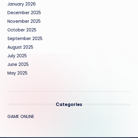
January 2026
December 2025
November 2025
October 2025
September 2025
August 2025
July 2025
June 2025
May 2025
Categories
GAME ONLINE