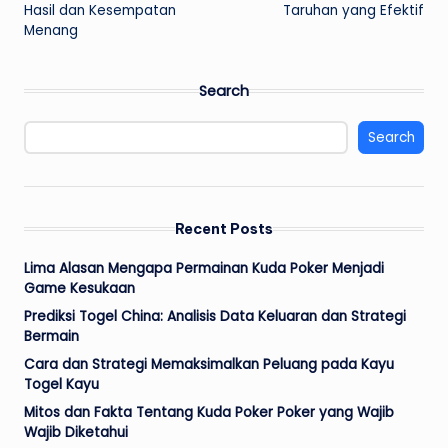
navigation
Hasil dan Kesempatan
Taruhan yang Efektif
Menang
Search
Search
Recent Posts
Lima Alasan Mengapa Permainan Kuda Poker Menjadi
Game Kesukaan
Prediksi Togel China: Analisis Data Keluaran dan Strategi
Bermain
Cara dan Strategi Memaksimalkan Peluang pada Kayu
Togel Kayu
Mitos dan Fakta Tentang Kuda Poker Poker yang Wajib
Wajib Diketahui