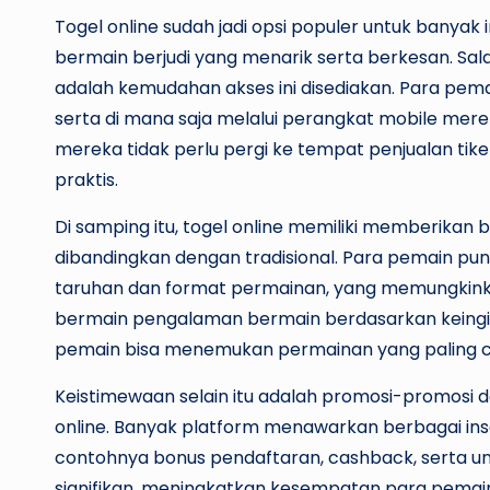
Togel online sudah jadi opsi populer untuk banya
bermain berjudi yang menarik serta berkesan. Sal
adalah kemudahan akses ini disediakan. Para pem
serta di mana saja melalui perangkat mobile merek
mereka tidak perlu pergi ke tempat penjualan tiket
praktis.
Di samping itu, togel online memiliki memberikan b
dibandingkan dengan tradisional. Para pemain pun
taruhan dan format permainan, yang memungki
bermain pengalaman bermain berdasarkan keingina
pemain bisa menemukan permainan yang paling coc
Keistimewaan selain itu adalah promosi-promosi da
online. Banyak platform menawarkan berbagai inse
contohnya bonus pendaftaran, cashback, serta undi
signifikan, meningkatkan kesempatan para pem