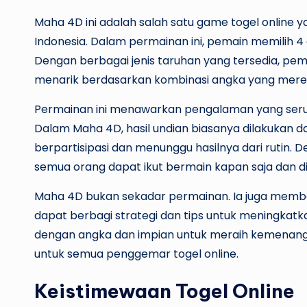
Maha 4D ini adalah salah satu game togel online 
Indonesia. Dalam permainan ini, pemain memilih 4 
Dengan berbagai jenis taruhan yang tersedia, p
menarik berdasarkan kombinasi angka yang mereka
Permainan ini menawarkan pengalaman yang ser
Dalam Maha 4D, hasil undian biasanya dilakukan d
berpartisipasi dan menunggu hasilnya dari rutin. 
semua orang dapat ikut bermain kapan saja dan d
Maha 4D bukan sekadar permainan. Ia juga memb
dapat berbagi strategi dan tips untuk meningka
dengan angka dan impian untuk meraih kemenang
untuk semua penggemar togel online.
Keistimewaan Togel Online