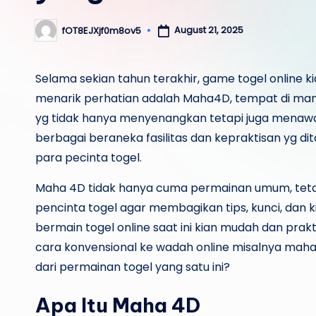
August 21, 2025
fOT8EJXjf0m8ov5
Posted
by
Selama sekian tahun terakhir, game togel online ki
menarik perhatian adalah Maha4D, tempat di ma
yg tidak hanya menyenangkan tetapi juga mena
berbagai beraneka fasilitas dan kepraktisan yg di
para pecinta togel.
Maha 4D tidak hanya cuma permainan umum, teta
pencinta togel agar membagikan tips, kunci, dan k
bermain togel online saat ini kian mudah dan prak
cara konvensional ke wadah online misalnya maha
dari permainan togel yang satu ini?
Apa Itu Maha 4D