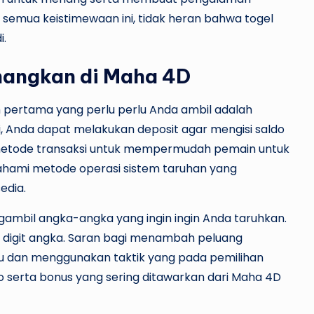
semua keistimewaan ini, tidak heran bahwa togel
i.
nangkan di Maha 4D
pertama yang perlu perlu Anda ambil adalah
si, Anda dapat melakukan deposit agar mengisi saldo
metode transaksi untuk mempermudah pemain untuk
ami metode operasi sistem taruhan yang
edia.
ambil angka-angka yang ingin ingin Anda taruhkan.
4 digit angka. Saran bagi menambah peluang
u dan menggunakan taktik yang pada pemilihan
o serta bonus yang sering ditawarkan dari Maha 4D