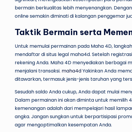
bermain berkualitas lebih menyenangkan. Dengan 
online semakin diminati di kalangan penggemar jud
Taktik Bermain serta Meme
Untuk memulai permainan pada Maha 4D, langkah 
mendaftar di situs legal maha4d. Setelah registra
rekening Anda. Maha 4D menyediakan berbagai 
menjalani transaksi.
maha4d
Yakinkan Anda memah
ditawarkan, termasuk jenis-jenis taruhan yang ters
Sesudah saldo Anda cukup, Anda dapat mulai meng
Dalam permainan ini akan diminta untuk memilih 
kemenangan adalah dari mempelajari hasil lampa
angka. Jangan sungkan untuk berpartisipasi prom
agar mengoptimalkan kesempatan Anda.