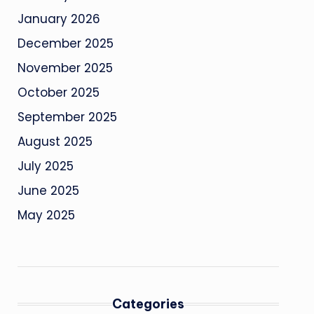
January 2026
December 2025
November 2025
October 2025
September 2025
August 2025
July 2025
June 2025
May 2025
Categories