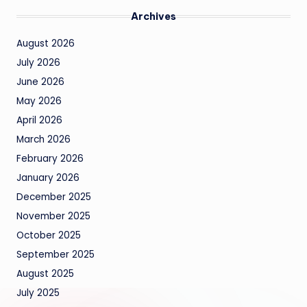
Archives
August 2026
July 2026
June 2026
May 2026
April 2026
March 2026
February 2026
January 2026
December 2025
November 2025
October 2025
September 2025
August 2025
July 2025