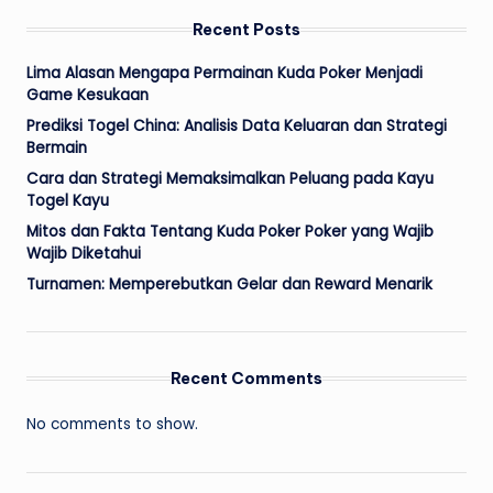
Recent Posts
Lima Alasan Mengapa Permainan Kuda Poker Menjadi
Game Kesukaan
Prediksi Togel China: Analisis Data Keluaran dan Strategi
Bermain
Cara dan Strategi Memaksimalkan Peluang pada Kayu
Togel Kayu
Mitos dan Fakta Tentang Kuda Poker Poker yang Wajib
Wajib Diketahui
Turnamen: Memperebutkan Gelar dan Reward Menarik
Recent Comments
No comments to show.