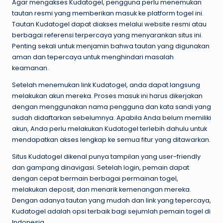
Agar mengakses Kudatogel, pengguna perlu menemukan
tautan resmi yang memberikan masuk ke platform togel ini.
Tautan Kudatogel dapat diakses melalui website resmi atau
berbagai referensi terpercaya yang menyarankan situs ini.
Penting sekali untuk menjamin bahwa tautan yang digunakan
aman dan tepercaya untuk menghindari masalah
keamanan.
Setelah menemukan link Kudatogel, anda dapat langsung
melakukan akun mereka. Proses masuk ini harus dikerjakan
dengan menggunakan nama pengguna dan kata sandi yang
sudah didaftarkan sebelumnya. Apabila Anda belum memiliki
akun, Anda perlu melakukan Kudatogel terlebih dahulu untuk
mendapatkan akses lengkap ke semua fitur yang ditawarkan.
Situs Kudatogel dikenal punya tampilan yang user-friendly
dan gampang dinavigasi. Setelah login, pemain dapat
dengan cepat bermain berbagai permainan togel,
melakukan deposit, dan menarik kemenangan mereka.
Dengan adanya tautan yang mudah dan link yang tepercaya,
Kudatogel adalah opsi terbaik bagi sejumlah pemain togel di
Indonesia.