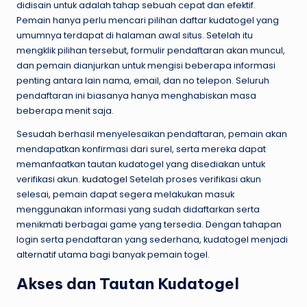
didisain untuk adalah tahap sebuah cepat dan efektif.
Pemain hanya perlu mencari pilihan daftar kudatogel yang
umumnya terdapat di halaman awal situs. Setelah itu
mengklik pilihan tersebut, formulir pendaftaran akan muncul,
dan pemain dianjurkan untuk mengisi beberapa informasi
penting antara lain nama, email, dan no telepon. Seluruh
pendaftaran ini biasanya hanya menghabiskan masa
beberapa menit saja.
Sesudah berhasil menyelesaikan pendaftaran, pemain akan
mendapatkan konfirmasi dari surel, serta mereka dapat
memanfaatkan tautan kudatogel yang disediakan untuk
verifikasi akun.
kudatogel
Setelah proses verifikasi akun
selesai, pemain dapat segera melakukan masuk
menggunakan informasi yang sudah didaftarkan serta
menikmati berbagai game yang tersedia. Dengan tahapan
login serta pendaftaran yang sederhana, kudatogel menjadi
alternatif utama bagi banyak pemain togel.
Akses dan Tautan Kudatogel