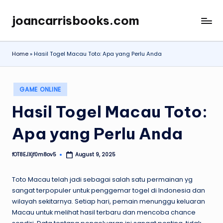
joancarrisbooks.com
Skip
to
content
Home
»
Hasil Togel Macau Toto: Apa yang Perlu Anda
Posted
GAME ONLINE
in
Hasil Togel Macau Toto:
Apa yang Perlu Anda
fOT8EJXjf0m8ov5
August 9, 2025
Posted
by
Toto Macau telah jadi sebagai salah satu permainan yg
sangat terpopuler untuk penggemar togel di Indonesia dan
wilayah sekitarnya. Setiap hari, pemain menunggu keluaran
Macau untuk melihat hasil terbaru dan mencoba chance