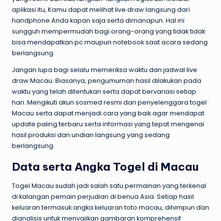
aplikasi itu, Kamu dapat melihat live draw langsung dari
handphone Anda kapan saja serta dimanapun. Hal ini
sungguh mempermudah bagi orang-orang yang tidak tidak
bisa mendapatkan pc maupun notebook saat acara sedang
berlangsung.
Jangan lupa bagi selalu memeriksa waktu dan jadwal live
draw Macau. Biasanya, pengumuman hasil dilakukan pada
waktu yang telah ditentukan serta dapat bervariasi setiap
hari. Mengikuti akun sosmed resmi dari penyelenggara togel
Macau serta dapat menjadi cara yang baik agar mendapat
update paling terbaru serta informasi yang tepat mengenai
hasil produksi dan undian langsung yang sedang
berlangsung.
Data serta Angka Togel di Macau
Togel Macau sudah jadi salah satu permainan yang terkenal
di kalangan pemain perjudian di benua Asia. Setiap hasil
keluaran termasuk angka keluaran toto macau, dihimpun dan
dianalisis untuk menyajikan gambaran komprehensif