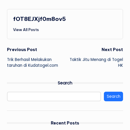
fOT8EJXjf0m8ov5
View All Posts
Post
Previous Post
Next Post
Trik Berhasil Melakukan
Taktik Jitu Menang di Togel
navigation
taruhan di Kudatogel.com
HK
Search
Search
Recent Posts