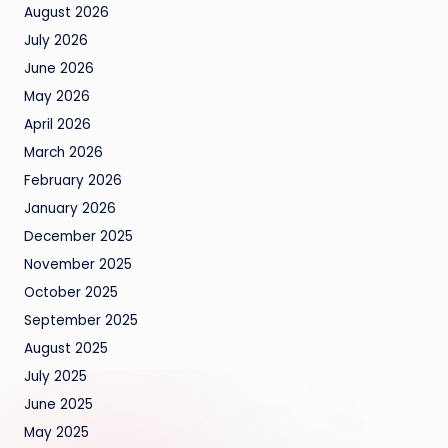
August 2026
July 2026
June 2026
May 2026
April 2026
March 2026
February 2026
January 2026
December 2025
November 2025
October 2025
September 2025
August 2025
July 2025
June 2025
May 2025