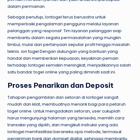
dalam permainan.
Sebagai penutup, Iontogel terus berusaha untuk
memperbaiki pengalaman pengguna melalui layanan
pelanggan yang responsif. Tim layanan pelanggan siap
membantu dalam segala permasalahan yang mungkin
timbul, mulai dari pertanyaan seputar profil hingga masalah
teknis.
ion togel
Dengan dukungan yang bantuan yang
handal dan memberikan kepuasan, keyakinan pemain
terhadap Iontogel semakin meningkat, menjadikannya salah
satu bandar togel online yang paling diminati saat ini.
Proses Penarikan dan Deposit
Tahapan pengambilan dan setoran di Iontogel sangat
mudah dan kilat, membuatnya menarik bagi para petaruh
togel online. Untuk mengadakan setoran, user cukuplah
harus mengunjungi halaman yang tersedia, memilih cara
transaksi yang dipilih, dan mengikuti instruksi yang ada.
Iontogel memfasilitasi beraneka opsi metode, termasuk
pengiriman bank dan dompet digital, sehingga membantu