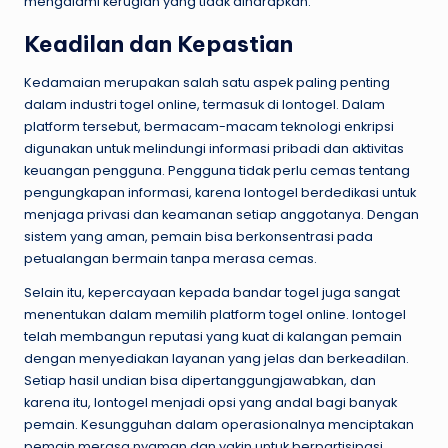
mengalami kerugian yang tidak diharapkan.
Keadilan dan Kepastian
Kedamaian merupakan salah satu aspek paling penting
dalam industri togel online, termasuk di Iontogel. Dalam
platform tersebut, bermacam-macam teknologi enkripsi
digunakan untuk melindungi informasi pribadi dan aktivitas
keuangan pengguna. Pengguna tidak perlu cemas tentang
pengungkapan informasi, karena Iontogel berdedikasi untuk
menjaga privasi dan keamanan setiap anggotanya. Dengan
sistem yang aman, pemain bisa berkonsentrasi pada
petualangan bermain tanpa merasa cemas.
Selain itu, kepercayaan kepada bandar togel juga sangat
menentukan dalam memilih platform togel online. Iontogel
telah membangun reputasi yang kuat di kalangan pemain
dengan menyediakan layanan yang jelas dan berkeadilan.
Setiap hasil undian bisa dipertanggungjawabkan, dan
karena itu, Iontogel menjadi opsi yang andal bagi banyak
pemain. Kesungguhan dalam operasionalnya menciptakan
pemain merasa nyaman dan yakin untuk berpartisipasi