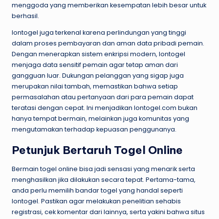
menggoda yang memberikan kesempatan lebih besar untuk
berhasil.
Iontogel juga terkenal karena perlindungan yang tinggi
dalam proses pembayaran dan aman data pribadi pemain.
Dengan menerapkan sistem enkripsi modern, Iontogel
menjaga data sensitif pemain agar tetap aman dari
gangguan luar. Dukungan pelanggan yang sigap juga
merupakan nilai tambah, memastikan bahwa setiap
permasalahan atau pertanyaan dari para pemain dapat
teratasi dengan cepat. Ini menjadikan Iontogel.com bukan
hanya tempat bermain, melainkan juga komunitas yang
mengutamakan terhadap kepuasan penggunanya.
Petunjuk Bertaruh Togel Online
Bermain togel online bisa jadi sensasi yang menarik serta
menghasilkan jika dilakukan secara tepat. Pertama-tama,
anda perlu memilih bandar togel yang handal seperti
Iontogel. Pastikan agar melakukan penelitian sehabis
registrasi, cek komentar dari lainnya, serta yakini bahwa situs