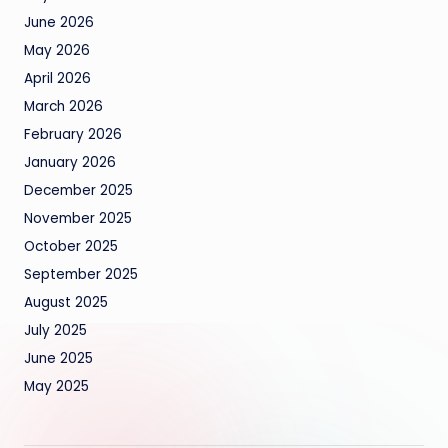
June 2026
May 2026
April 2026
March 2026
February 2026
January 2026
December 2025
November 2025
October 2025
September 2025
August 2025
July 2025
June 2025
May 2025