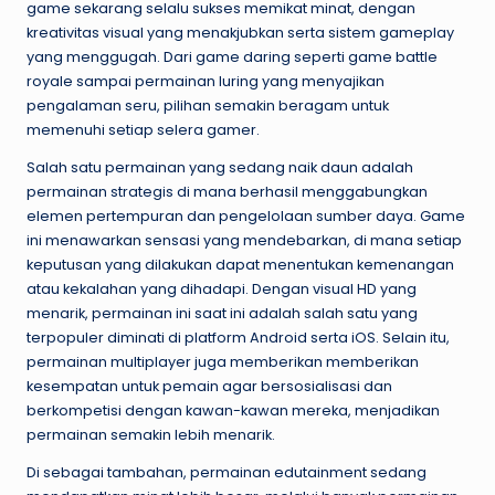
game sekarang selalu sukses memikat minat, dengan
kreativitas visual yang menakjubkan serta sistem gameplay
yang menggugah. Dari game daring seperti game battle
royale sampai permainan luring yang menyajikan
pengalaman seru, pilihan semakin beragam untuk
memenuhi setiap selera gamer.
Salah satu permainan yang sedang naik daun adalah
permainan strategis di mana berhasil menggabungkan
elemen pertempuran dan pengelolaan sumber daya. Game
ini menawarkan sensasi yang mendebarkan, di mana setiap
keputusan yang dilakukan dapat menentukan kemenangan
atau kekalahan yang dihadapi. Dengan visual HD yang
menarik, permainan ini saat ini adalah salah satu yang
terpopuler diminati di platform Android serta iOS. Selain itu,
permainan multiplayer juga memberikan memberikan
kesempatan untuk pemain agar bersosialisasi dan
berkompetisi dengan kawan-kawan mereka, menjadikan
permainan semakin lebih menarik.
Di sebagai tambahan, permainan edutainment sedang