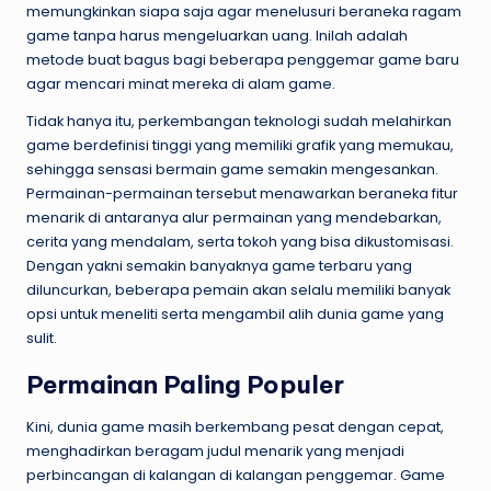
memungkinkan siapa saja agar menelusuri beraneka ragam
game tanpa harus mengeluarkan uang. Inilah adalah
metode buat bagus bagi beberapa penggemar game baru
agar mencari minat mereka di alam game.
Tidak hanya itu, perkembangan teknologi sudah melahirkan
game berdefinisi tinggi yang memiliki grafik yang memukau,
sehingga sensasi bermain game semakin mengesankan.
Permainan-permainan tersebut menawarkan beraneka fitur
menarik di antaranya alur permainan yang mendebarkan,
cerita yang mendalam, serta tokoh yang bisa dikustomisasi.
Dengan yakni semakin banyaknya game terbaru yang
diluncurkan, beberapa pemain akan selalu memiliki banyak
opsi untuk meneliti serta mengambil alih dunia game yang
sulit.
Permainan Paling Populer
Kini, dunia game masih berkembang pesat dengan cepat,
menghadirkan beragam judul menarik yang menjadi
perbincangan di kalangan di kalangan penggemar. Game