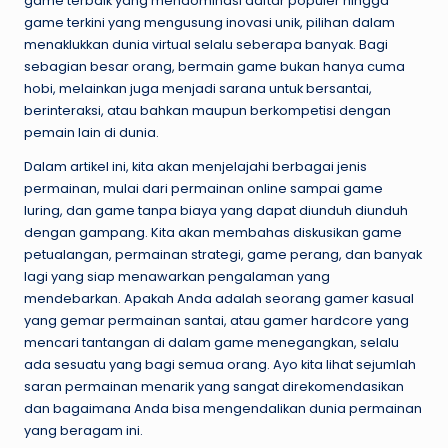
game terbaik yang mendominasi daftar populer hingga
game terkini yang mengusung inovasi unik, pilihan dalam
menaklukkan dunia virtual selalu seberapa banyak. Bagi
sebagian besar orang, bermain game bukan hanya cuma
hobi, melainkan juga menjadi sarana untuk bersantai,
berinteraksi, atau bahkan maupun berkompetisi dengan
pemain lain di dunia.
Dalam artikel ini, kita akan menjelajahi berbagai jenis
permainan, mulai dari permainan online sampai game
luring, dan game tanpa biaya yang dapat diunduh diunduh
dengan gampang. Kita akan membahas diskusikan game
petualangan, permainan strategi, game perang, dan banyak
lagi yang siap menawarkan pengalaman yang
mendebarkan. Apakah Anda adalah seorang gamer kasual
yang gemar permainan santai, atau gamer hardcore yang
mencari tantangan di dalam game menegangkan, selalu
ada sesuatu yang bagi semua orang. Ayo kita lihat sejumlah
saran permainan menarik yang sangat direkomendasikan
dan bagaimana Anda bisa mengendalikan dunia permainan
yang beragam ini.